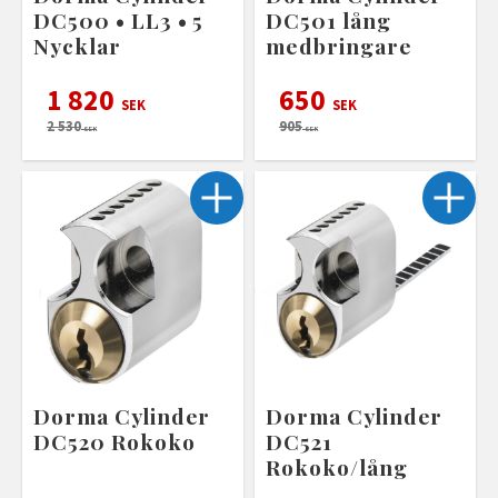
DC500 • LL3 • 5
DC501 lång
Nycklar
medbringare
1 820
650
SEK
SEK
2 530
905
SEK
SEK
Dorma Cylinder
Dorma Cylinder
DC520 Rokoko
DC521
Rokoko/lång