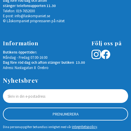
Dag före röd dag och afton
stänger telefonsupporten 11.30
Telefon: 019-7652030
E-post:
info@laskompaniet.se
© Låskompaniet prispressaren på nätet
Information
Följ oss på
Butikens öppettider:
Måndag - Fredag 07:00-16:00
Dag före röd dag och afton stänger butiken 13.00
Adress: Nastagatan 8 Örebro
Nyhetsbrev
PRENUMERERA
integritetspolicy
Dina personuppgifter behandlas i enlighet med vår
.