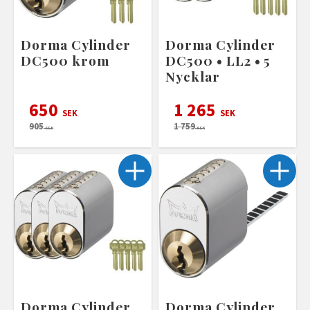
Dorma Cylinder
Dorma Cylinder
DC500 krom
DC500 • LL2 • 5
Nycklar
650
1 265
SEK
SEK
905
1 759
SEK
SEK
Dorma Cylinder
Dorma Cylinder