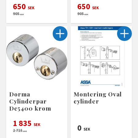
650
650
SEK
SEK
905
905
SEK
SEK
Dorma
Montering Oval
Cylinderpar
cylinder
Dc5400 krom
1 835
SEK
0
SEK
2 715
SEK