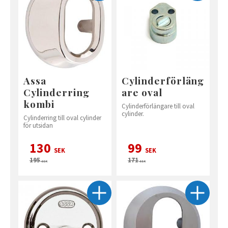
Assa
Cylinderförläng
Cylinderring
are oval
kombi
Cylinderförlängare till oval
cylinder.
Cylinderring till oval cylinder
för utsidan
130
99
SEK
SEK
195
171
SEK
SEK