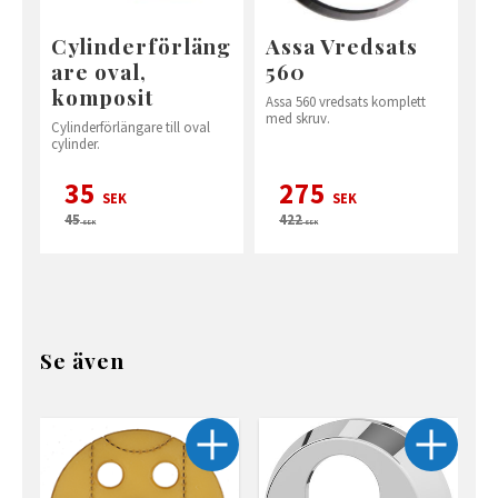
Cylinderförläng
Assa Vredsats
are oval,
560
komposit
Assa 560 vredsats komplett
med skruv.
Cylinderförlängare till oval
cylinder.
35
275
SEK
SEK
45
422
SEK
SEK
Se även