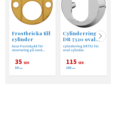
Frostbricka till
Cylinderring
cylinder
DR 7320 oval
Krom
Assa Frostskydd för
cylinderring DR732 för
montering på rund
oval cylinder.
D
cylinder
<
p
35
115
c
SEK
SEK
&
50
183
D
SEK
SEK
D
<
m
C
l
d
m
<
<
<
K
<