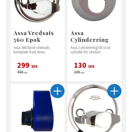
Assa Vredsats
Assa
560 Epok
Cylinderring
Assa 560 Epok vredsats
Assa Cylinderring till oval
komplett med skruv
cylinder för utsidan
299
130
SEK
SEK
465
205
SEK
SEK