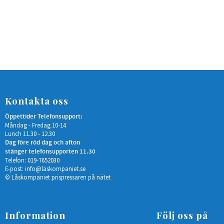
<
Kontakta oss
Öppettider Telefonsupport:
Måndag - Fredag 10-14
Lunch 11.30 - 12.30
Dag före röd dag och afton
stänger telefonsupporten 11.30
Telefon: 019-7652030
E-post:
info@laskompaniet.se
© Låskompaniet prispressaren på nätet
Information
Följ oss på