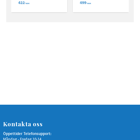
422
499
SEK
SEK
Kontakta oss
Öppettider Telefonsupport:
Måndag - Fredag 10-14