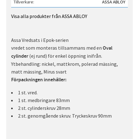
Tillverkare
ASSA ABLOY
Visa alla produkter från ASSA ABLOY
Assa Vredsats i Epok-serien
vredet som monteras tillsammans med en
Oval
(ej rund) för enkel öppning inifrån.
cylinder
Ytbehandling: nickel, mattkrom, polerad mässing,
matt mässing, Mirus svart
Förpackningen innehåller:
1 st. vred.
1 st. medbringare 83mm
2 st. cylinderskruv 28mm
2 st. genomgående skruv. Tryckeskruv 90mm