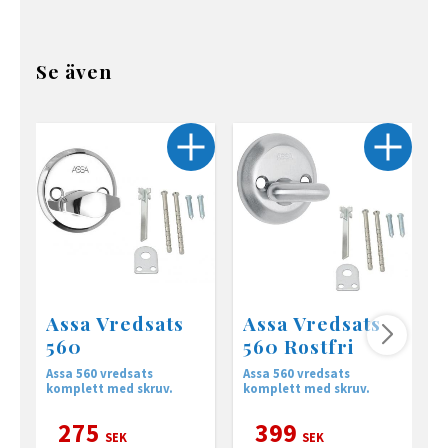
Se även
Assa Vredsats
Assa Vredsats
560
560 Rostfri
Assa 560 vredsats
Assa 560 vredsats
A
komplett med skruv.
komplett med skruv.
f
275
399
SEK
SEK