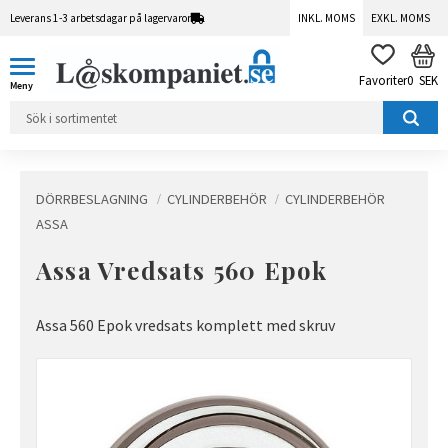
Leverans 1-3 arbetsdagar på lagervaror
INKL. MOMS
EXKL. MOMS
Meny
KUN
FAVORITER
0
SEK
DÖRRBESLAGNING
CYLINDERBEHÖR
CYLINDERBEHÖR
ASSA
Assa Vredsats 560 Epok
Assa 560 Epok vredsats komplett med skruv