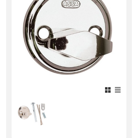
Rutnätsvy
Listvy