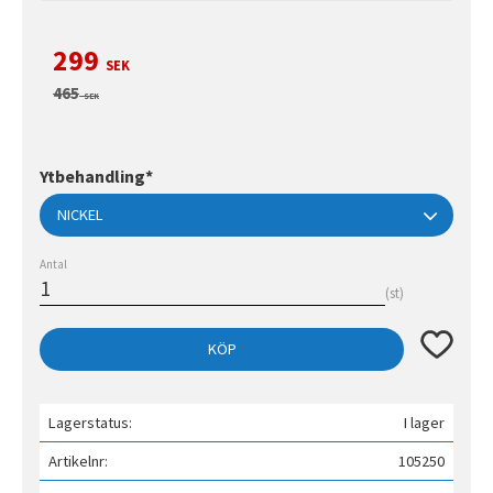
Nedsatt pris:
299
SEK
Ordinarie pris:
465
SEK
Ytbehandling*
Antal
st
Lägg till 
KÖP
Lagerstatus
I lager
Artikelnr
105250