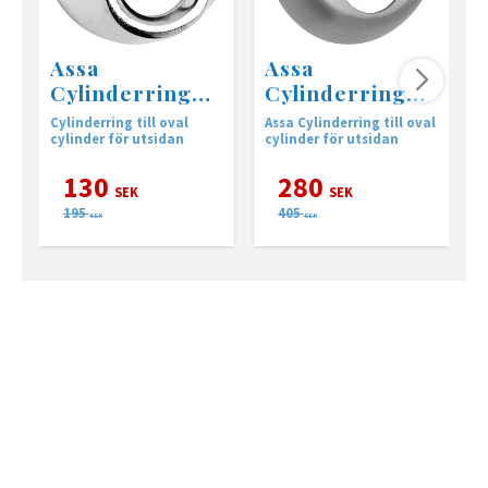
Assa
Assa
Cylinderring
Cylinderring
kombi
Rostfri
Cylinderring till oval
Assa Cylinderring till oval
A
cylinder för utsidan
cylinder för utsidan
c
130
280
SEK
SEK
195
405
SEK
SEK