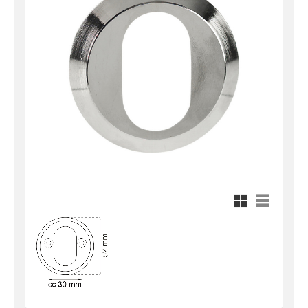
Rutnätsvy
Listvy