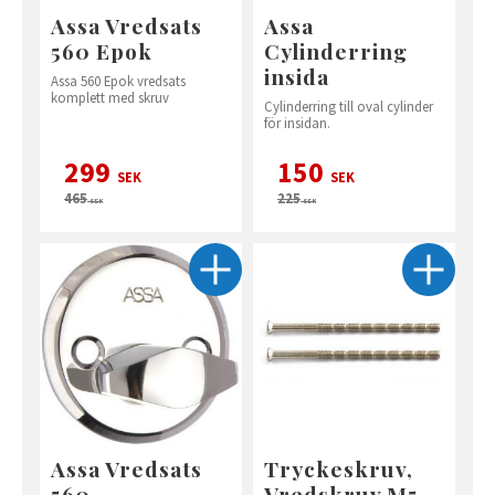
Assa Vredsats
Assa
560 Epok
Cylinderring
insida
Assa 560 Epok vredsats
komplett med skruv
Cylinderring till oval cylinder
för insidan.
299
150
SEK
SEK
465
225
SEK
SEK
Assa Vredsats
Tryckeskruv,
560
Vredskruv M5