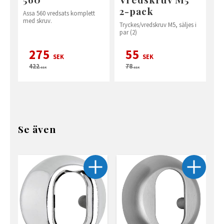
2-pack
Assa 560 vredsats komplett
med skruv.
Tryckes/vredskruv M5, säljes i
par (2)
275
55
SEK
SEK
422
78
SEK
SEK
Se även