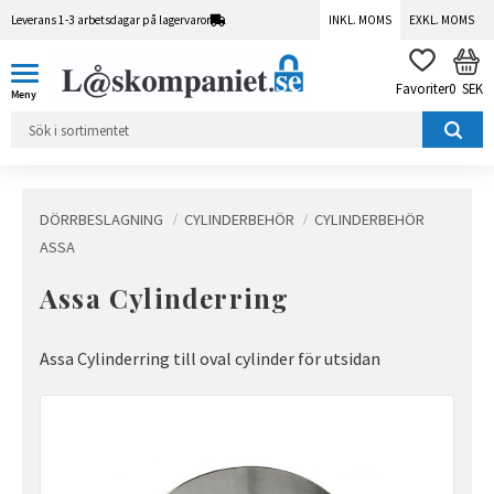
Leverans 1-3 arbetsdagar på lagervaror
INKL. MOMS
EXKL. MOMS
Meny
KUN
FAVORITER
0
SEK
DÖRRBESLAGNING
CYLINDERBEHÖR
CYLINDERBEHÖR
ASSA
Assa Cylinderring
Assa Cylinderring till oval cylinder för utsidan