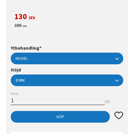
Nedsatt pris:
130
SEK
Ordinarie pris:
205
SEK
Ytbehandling*
Höjd
Antal
st
Lägg till 
KÖP