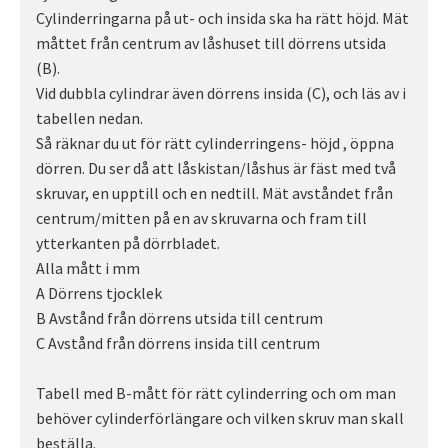
Cylinderringarna på ut- och insida ska ha rätt höjd. Mät
måttet från centrum av låshuset till dörrens utsida
(B).
Vid dubbla cylindrar även dörrens insida (C), och läs av i
tabellen nedan.
Så räknar du ut för rätt cylinderringens- höjd , öppna
dörren. Du ser då att låskistan/låshus är fäst med två
skruvar, en upptill och en nedtill. Mät avståndet från
centrum/mitten på en av skruvarna och fram till
ytterkanten på dörrbladet.
Alla mått i mm
A Dörrens tjocklek
B Avstånd från dörrens utsida till centrum
C Avstånd från dörrens insida till centrum
Tabell med B-mått för rätt cylinderring och om man
behöver cylinderförlängare och vilken skruv man skall
beställa.