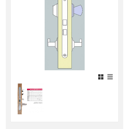
Rutnätsvy
Listvy