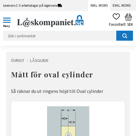
Leverans 1-3 arbetsdagar på lagervaror
INKL. MOMS
EXKL. MOMS
Meny
KUN
FAVORITER
0
SEK
ÖVRIGT
LÅSGUIDE
Mått för oval cylinder
Så räknar du ut ringens höjd till Oval cylinder