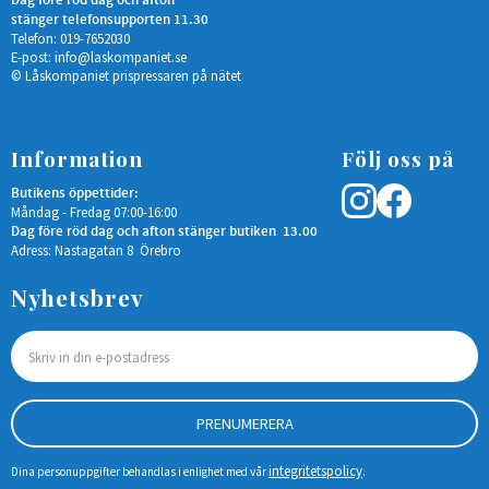
Dag före röd dag och afton
stänger telefonsupporten 11.30
Telefon: 019-7652030
E-post:
info@laskompaniet.se
© Låskompaniet prispressaren på nätet
Information
Följ oss på
Butikens öppettider:
Måndag - Fredag 07:00-16:00
Dag före röd dag och afton stänger butiken 13.00
Adress: Nastagatan 8 Örebro
Nyhetsbrev
PRENUMERERA
integritetspolicy
Dina personuppgifter behandlas i enlighet med vår
.