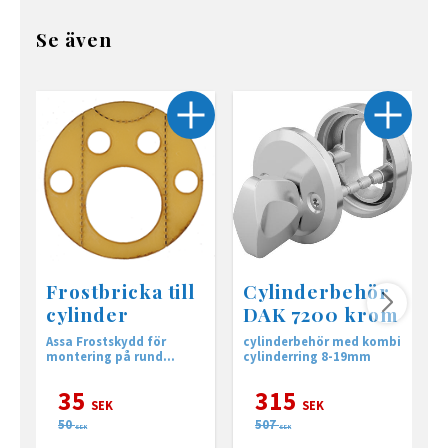
Se även
Frostbricka till
Cylinderbehör
cylinder
DAK 7200 krom
Assa Frostskydd för
cylinderbehör med kombi
C
montering på rund
cylinderring 8-19mm
o
cylinder
35
315
SEK
SEK
50
507
SEK
SEK