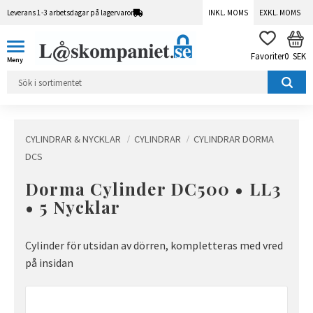
Leverans 1-3 arbetsdagar på lagervaror
INKL. MOMS
EXKL. MOMS
Meny
KUN
FAVORITER
0
SEK
CYLINDRAR & NYCKLAR
CYLINDRAR
CYLINDRAR DORMA
DCS
Dorma Cylinder DC500 • LL3
• 5 Nycklar
Cylinder för utsidan av dörren, kompletteras med vred
på insidan