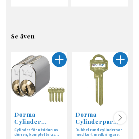
Se även
Dorma
Dorma
Cylinder
Cylinderpar
DC500 • LL2 • 5
Dc5400 krom
Cylinder för utsidan av
Dubbel rund cylinderpar
C
Nycklar
dörren, kompletteras
med kort medbringare.
d