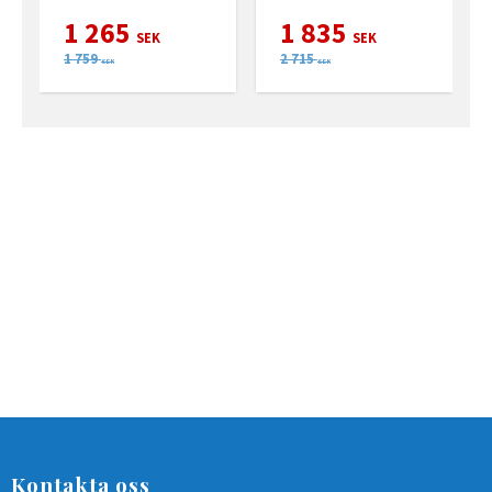
med vred på insidan
1 265
1 835
SEK
SEK
1 759
2 715
SEK
SEK
Kontakta oss