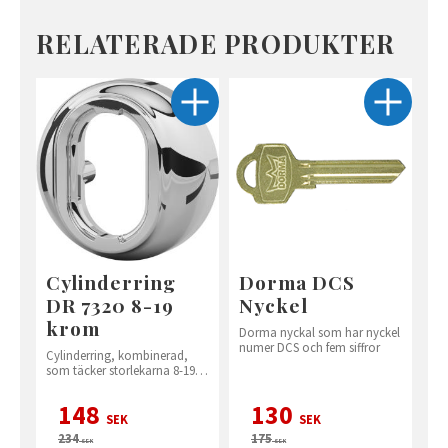
RELATERADE PRODUKTER
Cylinderring
Dorma DCS
DR 7320 8-19
Nyckel
krom
Dorma nyckal som har nyckel
numer DCS och fem siffror
Cylinderring, kombinerad,
som täcker storlekarna 8-19
mm.
148
130
SEK
SEK
234
175
SEK
SEK