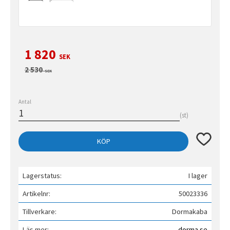
Nedsatt pris:
1 820
SEK
Ordinarie pris:
2 530
SEK
Antal
st
Lägg till 
KÖP
Lagerstatus
I lager
Artikelnr
50023336
Tillverkare
Dormakaba
Läs mer
dorma.se