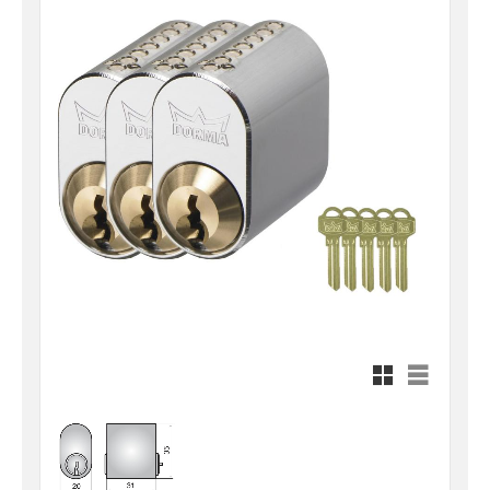
Rutnätsvy
Listvy