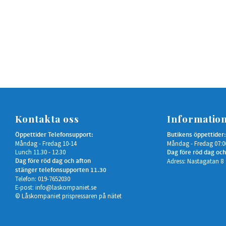
Kontakta oss
Informatio
Öppettider Telefonsupport:
Butikens öppettider:
Måndag - Fredag 10-14
Måndag - Fredag 07:0
Lunch 11.30 - 12.30
Dag före röd dag och
Dag före röd dag och afton
Adress: Nastagatan 8
stänger telefonsupporten 11.30
Telefon: 019-7652030
E-post:
info@laskompaniet.se
© Låskompaniet prispressaren på nätet