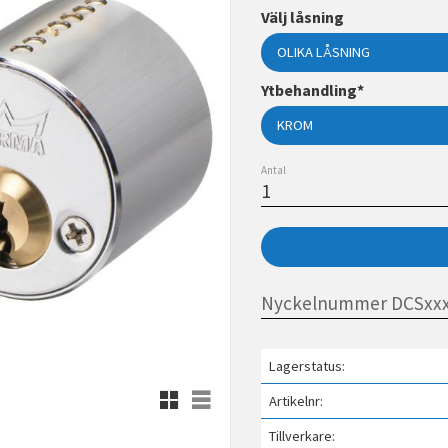
Välj låsning
Ytbehandling*
Antal
Lagerstatus
Rutnätsvy
Listvy
Artikelnr
Tillverkare