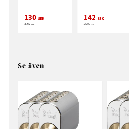
130
142
SEK
SEK
175
225
SEK
SEK
Se även