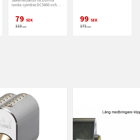
Säkerhetsskruv till Dorma
runda cyindrar.DC5400 och
DC3400
79
99
SEK
SEK
113
171
SEK
SEK