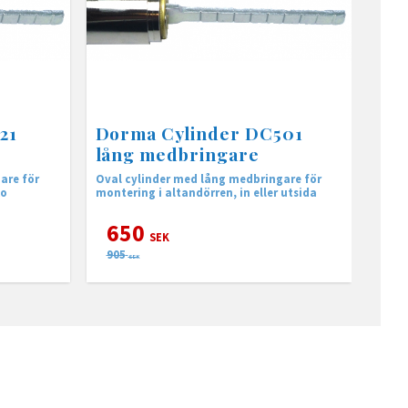
21
Dorma Cylinder DC501
lång medbringare
are för
Oval cylinder med lång medbringare för
ko
montering i altandörren, in eller utsida​
650
SEK
905
SEK