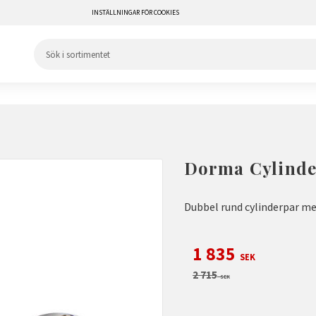
INSTÄLLNINGAR FÖR COOKIES
Dorma Cylind
Dubbel rund cylinderpar me
Nedsatt pris:
1 835
SEK
Ordinarie pris:
2 715
SEK