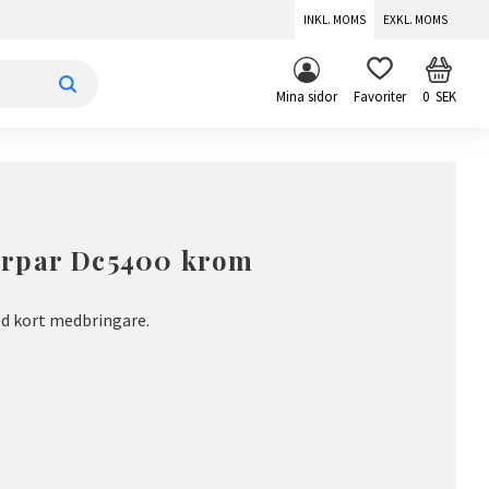
INKL. MOMS
EXKL. MOMS
KUNDV
FAVORITER
Mina sidor
0
SEK
erpar Dc5400 krom
d kort medbringare.