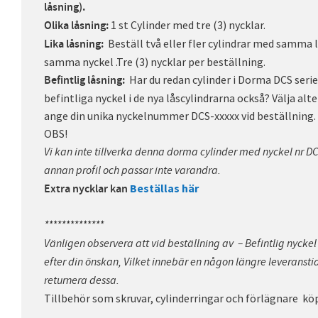
låsning).
1 st Cylinder med tre (3) nycklar.
Olika låsning:
Beställ två eller fler cylindrar med samma 
Lika låsning:
samma nyckel .Tre (3) nycklar per beställning.
Har du redan cylinder i Dorma DCS serie
Befintlig låsning:
befintliga nyckel i de nya låscylindrarna också? Välja alt
ange din unika nyckelnummer DCS-xxxxx vid beställning. 
OBS!
Vi kan inte tillverka denna dorma cylinder med nyckel nr DC
annan profil och passar inte varandra.
Beställas här
Extra nycklar kan
**************
Vänligen observera att vid beställning av – Befintlig nyckel
efter din önskan, Vilket innebär en någon längre leveranstid
returnera dessa.
Tillbehör som skruvar, cylinderringar och förlägnare kö