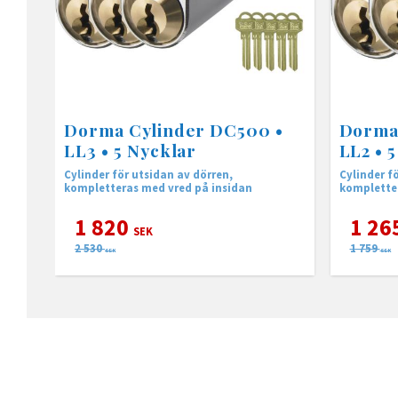
Dorma Cylinder DC500 •
Dorma
LL3 • 5 Nycklar
LL2 • 
Cylinder för utsidan av dörren,
Cylinder f
kompletteras med vred på insidan
kompletter
1 820
1 26
SEK
2 530
1 759
SEK
SEK