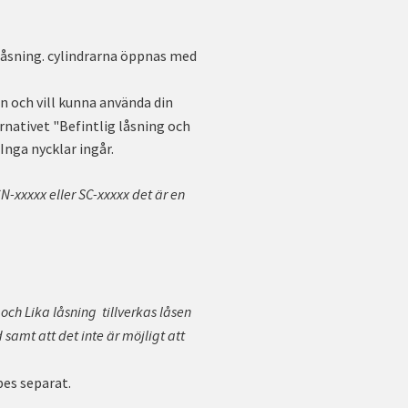
låsning. cylindrarna öppnas med
n och vill kunna använda din
ernativet "Befintlig låsning och
Inga nycklar ingår.
N-xxxxx eller SC-xxxxx det är en
 och Lika låsning tillverkas låsen
 samt att det inte är möjligt att
pes separat.