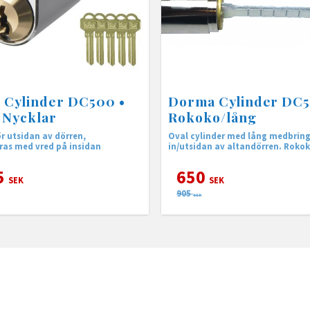
 Cylinder DC500 •
Dorma Cylinder DC5
5 Nycklar
Rokoko/lång
ör utsidan av dörren,
Oval cylinder med lång medbring
as med vred på insidan
in/utsidan av altandörren. Roko
5
650
SEK
SEK
905
SEK