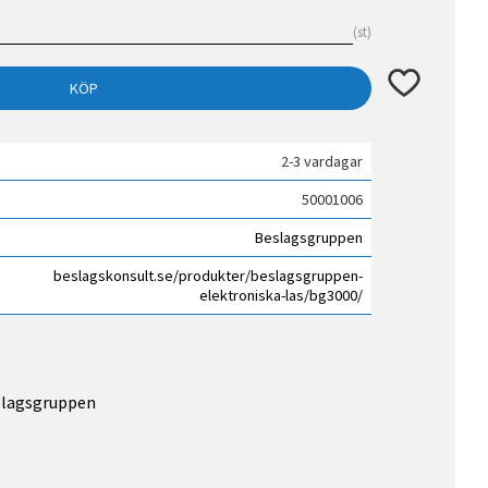
st
Lägg till i fav
KÖP
2-3 vardagar
50001006
Beslagsgruppen
beslagskonsult.se/produkter/beslagsgruppen-
elektroniska-las/bg3000/
eslagsgruppen