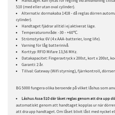
Handtaget kan lyftas för regling vid användning til
510 (med eller utan oval cylinder).
Alternativ: dormakaba 1418 - då reglas dörren automa
cylinder).
Handtaget fjädrar alltid i ej aktiverat läge.
Temperaturområde: -30 - +60℃.
Strömstyrka: 6V (4 x AAA-batterier, long life).
Varning för låg batterinivå.
Korttyp: RFID Mifare 13,56 MHz.
Datakapacitet: Fingeravtryck x 200st, kort x 200st, ko
Garanti: 2 år.
Tillval: Gateway (Wifi styrning), fjärrkontroll, dörrsen
BG 5000 fungera olika beroende på vilket låshus som anv
Låshus Assa 510 där låset reglas genom att dra upp d
automatiskt genom att handtaget kopplas ur när dörre
att dra upp handtaget. Om låset blivit låst med nyckel ell