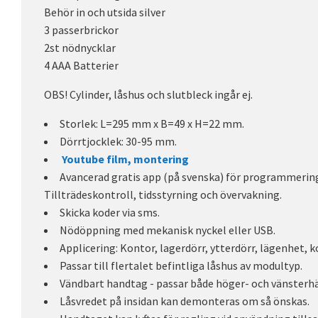
Behör in och utsida silver
3 passerbrickor
2st nödnycklar
4 AAA Batterier
OBS! Cylinder, låshus och slutbleck ingår ej.
Storlek: L=295 mm x B=49 x H=22 mm.
Dörrtjocklek: 30-95 mm.
Youtube film, montering
Avancerad gratis app (på svenska) för programmering 
Tillträdeskontroll, tidsstyrning och övervakning.
Skicka koder via sms.
Nödöppning med mekanisk nyckel eller USB.
Applicering: Kontor, lagerdörr, ytterdörr, lägenhet, 
Passar till flertalet befintliga låshus av modultyp.
Vändbart handtag - passar både höger- och vänsterhä
Låsvredet på insidan kan demonteras om så önskas.