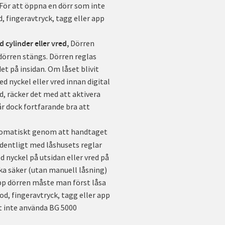
 För att öppna en dörr som inte
, fingeravtryck, tagg eller app
Dörren
d cylinder eller vred,
örren stängs. Dörren reglas
t på insidan. Om låset blivit
ed nyckel eller vred innan digital
d, räcker det med att aktivera
r dock fortfarande bra att
tomatiskt genom att handtaget
rdentligt med låshusets reglar
 nyckel på utsidan eller vred på
ika säker (utan manuell låsning)
 upp dörren måste man först låsa
d, fingeravtryck, tagg eller app
t inte använda BG 5000