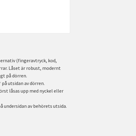
ernativ (fingeravtryck, kod,
rrar. Låset är robust, modernt
igt på dörren.
 på utsidan av dörren.
örst låsas upp med nyckel eller
 undersidan av behörets utsida.