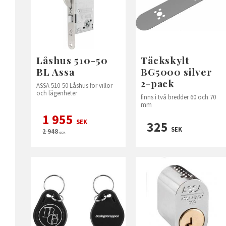
Låshus 510-50
Täckskylt
BL Assa
BG5000 silver
2-pack
ASSA 510-50 Låshus för villor
och lägenheter
finns i två bredder 60 och 70
mm
1 955
SEK
325
SEK
2 948
SEK