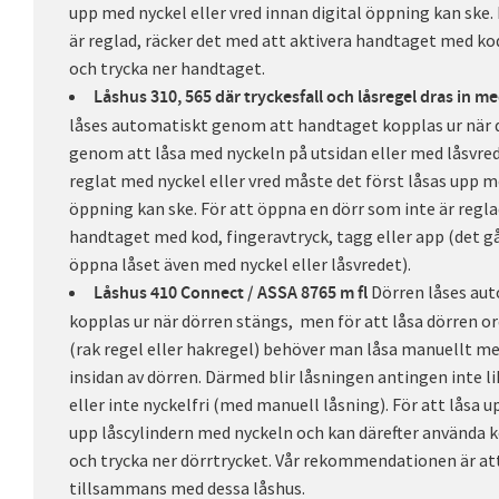
upp med nyckel eller vred innan digital öppning kan ske.
är reglad, räcker det med att aktivera handtaget med kod
och trycka ner handtaget.
Låshus 310, 565 där tryckesfall och låsregel dras in me
låses automatiskt genom att handtaget kopplas ur när d
genom att låsa med nyckeln på utsidan eller med låsvrede
reglat med nyckel eller vred måste det först låsas upp m
öppning kan ske. För att öppna en dörr som inte är regla
handtaget med kod, fingeravtryck, tagg eller app (det gå
öppna låset även med nyckel eller låsvredet).
Dörren låses au
Låshus 410 Connect / ASSA 8765 m fl
kopplas ur när dörren stängs, men för att låsa dörren o
(rak regel eller hakregel) behöver man låsa manuellt med
insidan av dörren. Därmed blir låsningen antingen inte l
eller inte nyckelfri (med manuell låsning). För att låsa
upp låscylindern med nyckeln och kan därefter använda ko
och trycka ner dörrtrycket. Vår rekommendationen är at
tillsammans med dessa låshus.