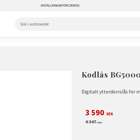
INSTÄLLNINGAR FÖR COOKIES
Kodlås BG5000 
Digitalt ytterdörrslås för 
Nedsatt pris:
3 590
SEK
Ordinarie pris:
4 347
SEK