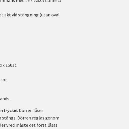
lsammans med t.ex. ASSA Connect
tiskt vid stängning (utan oval
d x 150st.
sor.
änds.
Dörren låses
örrtrycket
n stängs. Dörren reglas genom
er vred måste det först låsas