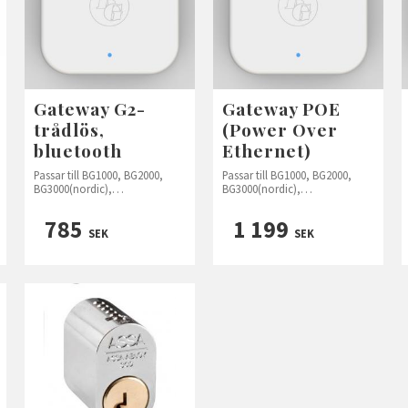
Gateway G2-
Gateway POE
trådlös,
(Power Over
bluetooth
Ethernet)
Passar till BG1000, BG2000,
Passar till BG1000, BG2000,
BG3000(nordic),
BG3000(nordic),
BG4000(nordic+) och BG5000
BG4000(nordic+) och BG5000
785
1 199
SEK
SEK