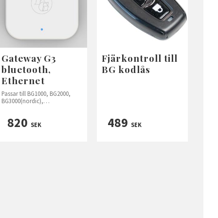
Gateway G3
Fjärkontroll till
bluetooth,
BG kodlås
Ethernet
Passar till BG1000, BG2000,
BG3000(nordic),
BG4000(nordic+) och BG5000
820
489
SEK
SEK