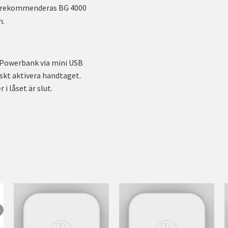
rekommenderas BG 4000
n.
 Powerbank via mini USB
kt aktivera handtaget.
i låset är slut.