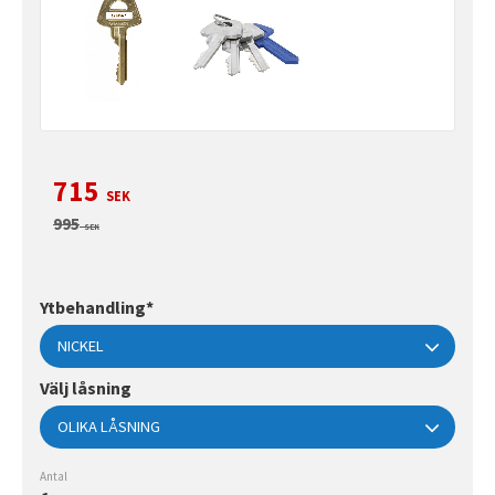
Nedsatt pris:
715
SEK
Ordinarie pris:
995
SEK
Ytbehandling*
Välj låsning
Antal