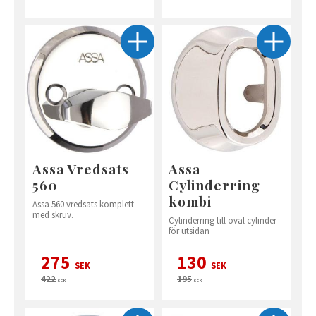
Assa Vredsats
Assa
560
Cylinderring
kombi
Assa 560 vredsats komplett
med skruv.
Cylinderring till oval cylinder
för utsidan
275
130
SEK
SEK
422
195
SEK
SEK