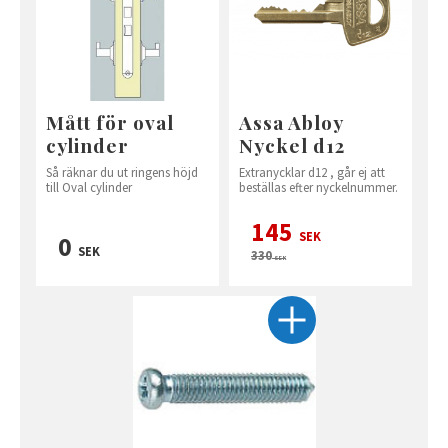
Mått för oval
Assa Abloy
cylinder
Nyckel d12
Så räknar du ut ringens höjd
Extranycklar d12 , går ej att
till Oval cylinder
beställas efter nyckelnummer.
145
SEK
0
SEK
330
SEK