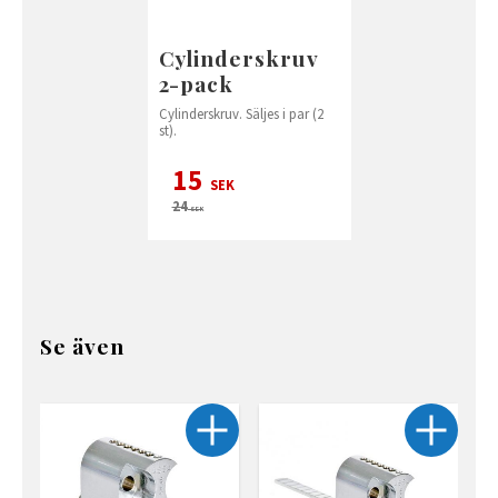
Cylinderskruv
2-pack
Cylinderskruv. Säljes i par (2
st).
15
SEK
24
SEK
Se även