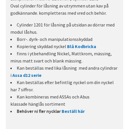
Oval cylinder för låsning av utrymmen utan kav på
godkännande. kompletteras med vred och behör.
Cylinder 1201 för låsning på utsidan av dörrar med
modul låshus.
Borr-. dyrk- och manipulationsskyddad
Kopiering skyddad nyckel
Blå Kodbricka
finns i ytbehandling Nickel, Mattkrom, mässing,
mirus matt svart och blank mässing.
Kan beställas med lika låsning med andra cylindrar
i
Assa d12 serie
Kan beställas efter befintlig nyckel om din nyckel
har 7 siffror.
Kan kombineras med ASSAs och Abus
klassade hänglås sortiment
Beställ här
Behöver ni fler nycklar