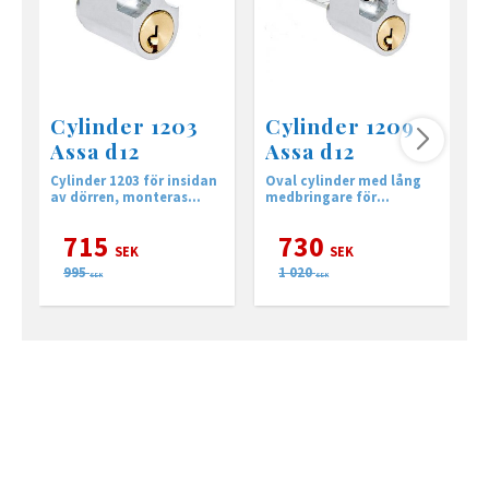
Cylinder 1203
Cylinder 1209
Assa d12
Assa d12
Cylinder 1203 för insidan
Oval cylinder med lång
C
av dörren, monteras
medbringare för
m
tillsammans med en 1201
in/utsidan av
a
på utsidan eller
altandörren. Rokoko.
715
730
täckbricka.
SEK
SEK
995
1 020
SEK
SEK