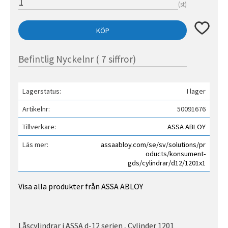
st
Lägg till 
KÖP
Lagerstatus
I lager
Artikelnr
50091676
Tillverkare
ASSA ABLOY
Läs mer
assaabloy.com/se/sv/solutions/pr
oducts/konsument-
gds/cylindrar/d12/1201x1
Visa alla produkter från ASSA ABLOY
Låscylindrar i ASSA d-12 serien , Cylinder 1201