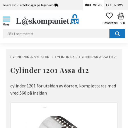
Leverans 1-3 arbetsdagar på lagervaror
INKL. MOMS
EXKL. MOMS
Meny
KUN
FAVORITER
0
SEK
CYLINDRAR & NYCKLAR
CYLINDRAR
CYLINDRAR ASSA D12
Cylinder 1201 Assa d12
cylinder 1201 för utsidan av dörren, kompletteras med
vred 560 på insidan