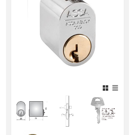
Rutnätsvy
Listvy