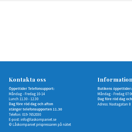
Kontakta oss
Informatio
Öppettider Telefonsupport:
Butikens öppettider:
Måndag - Fredag 10-14
Måndag - Fredag 07:0
Lunch 11.30 - 12.30
Dag före röd dag och
Dag före röd dag och afton
Adress: Nastagatan 8
stänger telefonsupporten 11.30
Telefon: 019-7652030
E-post:
info@laskompaniet.se
© Låskompaniet prispressaren på nätet