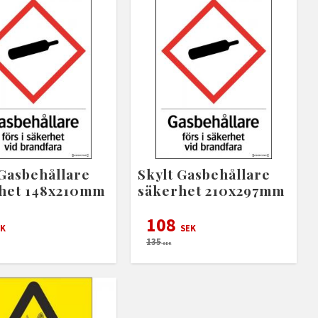
 Gasbehållare
Skylt Gasbehållare
het 148x210mm
säkerhet 210x297mm
108
K
SEK
135
SEK