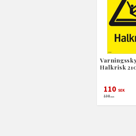
Varningssky
Halkrisk 2
110
SEK
138
SEK