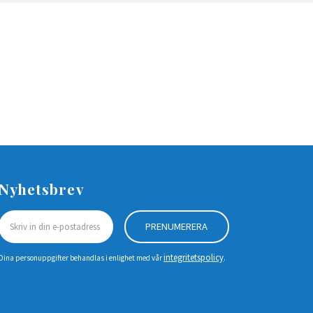
Nyhetsbrev
PRENUMERERA
integritetspolicy
Dina personuppgifter behandlas i enlighet med vår
.