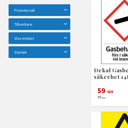
Prisintervall
59
755
Tillverkare
Systemtext
7
Visa endast
Finns i lager
7
Storlek
148x210 mm (A5)
2
Dekal Gasb
210x297 mm (A4)
4
säkerhet 1
59
SEK
77
SEK