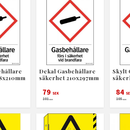
ehållare
Dekal Gasbehållare
Skylt
48x210mm
säkerhet 210x297mm
säker
79
84
SEK
SE
101
105
SEK
SEK