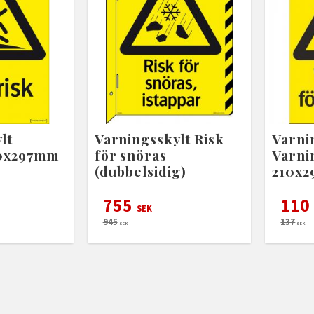
lt
Varningsskylt Risk
Varni
10x297mm
för snöras
Varni
(dubbelsidig)
210x
755
110
SEK
945
137
SEK
SEK