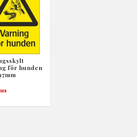
ngsskylt
ng för hunden
297mm
SEK