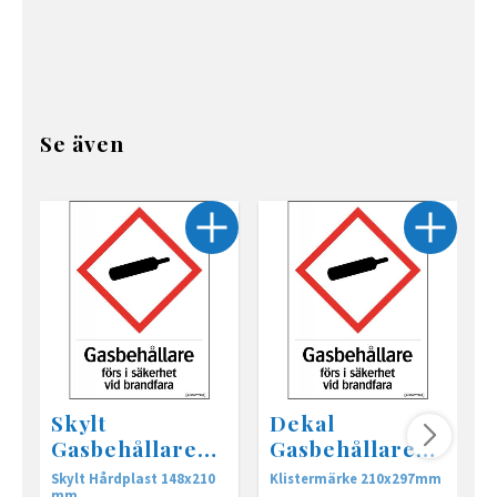
Se även
Skylt
Dekal
Gasbehållare
Gasbehållare
säkerhet
säkerhet
Skylt Hårdplast 148x210
Klistermärke 210x297mm
K
mm