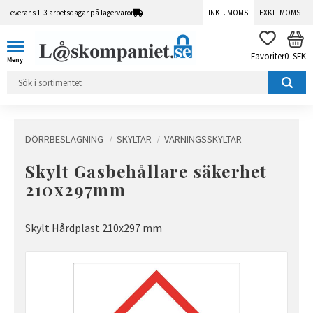
Leverans 1-3 arbetsdagar på lagervaror
INKL. MOMS
EXKL. MOMS
Meny
KUN
FAVORITER
0
SEK
DÖRRBESLAGNING
SKYLTAR
VARNINGSSKYLTAR
Skylt Gasbehållare säkerhet
210x297mm
Skylt Hårdplast 210x297 mm