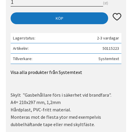
st
Lägg till 
KÖP
Lagerstatus
2-3 vardagar
Artikelnr
50115223
Tillverkare
Systemtext
Visa alla produkter från Systemtext
Skylt "Gasbehållare förs i säkerhet vid brandfara".
A4= 210x297 mm, 1,2mm
Hårdplast, PVC-fritt material.
Monteras mot de flesta ytor med exempelvis
dubbelhäftande tape eller med skyltfäste.