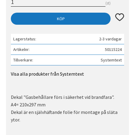
st
Lägg till 
KÖP
Lagerstatus
2-3 vardagar
Artikelnr
50115224
Tillverkare
Systemtext
Visa alla produkter från Systemtext
Dekal "Gasbehållare förs i säkerhet vid brandfara".
A4= 210x297 mm
Dekal är en självhäftande folie för montage på släta
ytor.