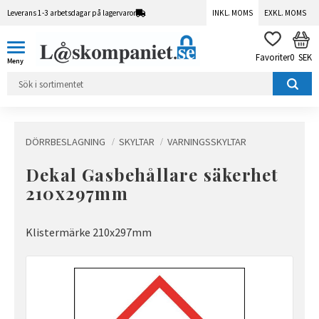
Leverans 1-3 arbetsdagar på lagervaror
INKL. MOMS
EXKL. MOMS
Meny
KUN
FAVORITER
0
SEK
DÖRRBESLAGNING
SKYLTAR
VARNINGSSKYLTAR
Dekal Gasbehållare säkerhet
210x297mm
Klistermärke 210x297mm