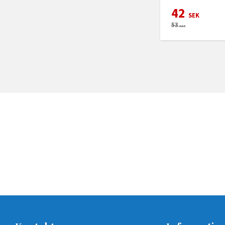
42
SEK
53
SEK