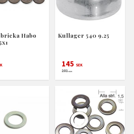
rbricka Habo
Kullager 540 9.25
5x1
145
K
SEK
201
SEK