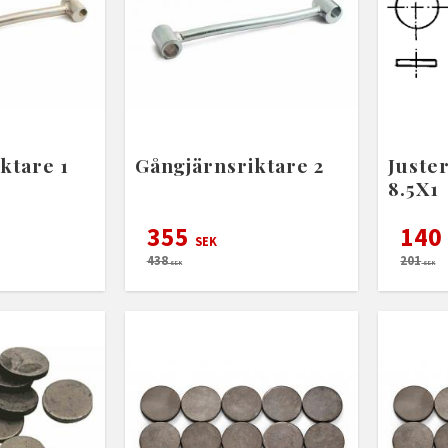
ktare 1
Gångjärnsriktare 2
Juste
8.5X1
355
140
SEK
438
201
SEK
SEK