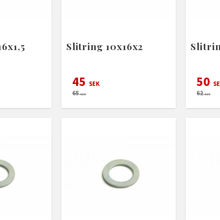
16x1,5
Slitring 10x16x2
Slitri
45
50
SEK
SE
65
62
SEK
SEK