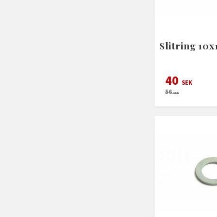
Slitring 10x
40
SEK
56
SEK