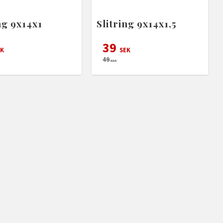
ng 9x14x1
Slitring 9x14x1,5
39
K
SEK
49
SEK