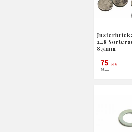
Justerbrick
248 Sortera
8,5mm
75
SEK
95
SEK