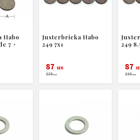
a Habo
Justerbricka Habo
Juste
de 7 +
249 7x1
249 8.
87
87
SEK
SE
110
110
SEK
SEK