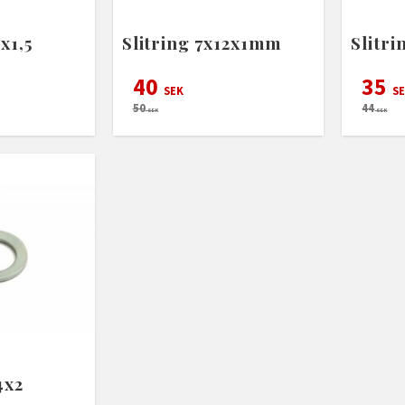
2x1,5
Slitring 7x12x1mm
Slitri
40
35
SEK
SE
50
44
SEK
SEK
4x2