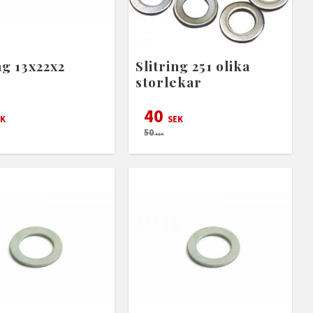
ng 13x22x2
Slitring 251 olika
storlekar
40
K
SEK
50
SEK