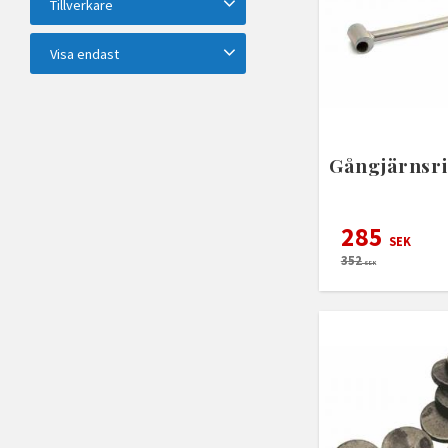
Tillverkare
ASSA ABLOY
4
Habo
13
Visa endast
Finns i lager
17
Gångjärnsri
285
SEK
352
SEK