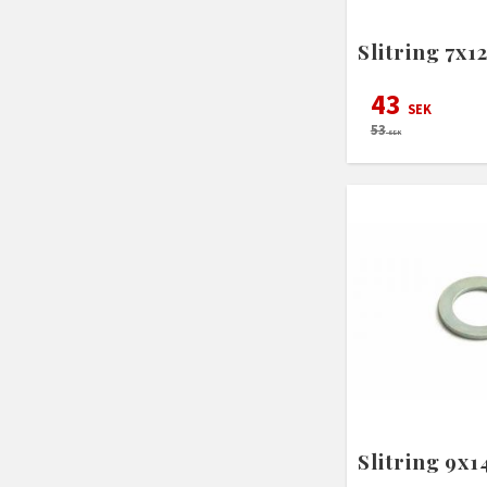
Slitring 7x1
43
SEK
53
SEK
Slitring 9x1