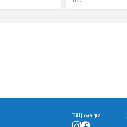
65
SEK
n
Följ oss på