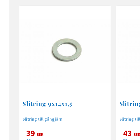
Slitring 9x14x1,5
Slitrin
Slitring till gångjärn
Slitring ti
39
43
SEK
SE