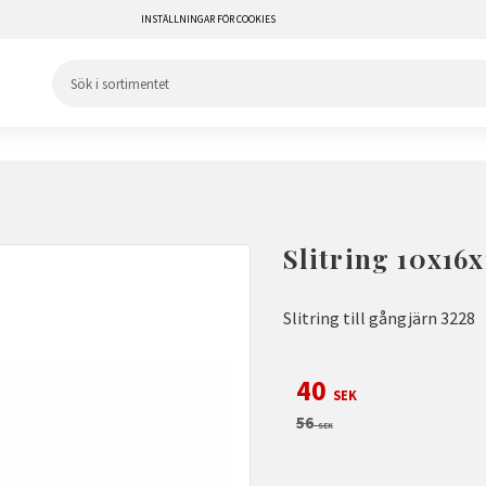
INSTÄLLNINGAR FÖR COOKIES
Slitring 10x16x
Slitring till gångjärn 3228
Nedsatt pris:
40
SEK
Ordinarie pris:
56
SEK