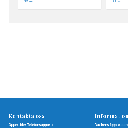
49
53
SEK
SEK
Kontakta oss
Informatio
Öppettider Telefonsupport:
Butikens öppettider: