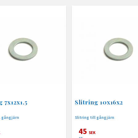
g 7x12x1,5
Slitring 10x16x2
ll gångjärn
Slitring till gångjärn
45
K
SEK