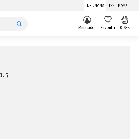
INKL. MOMS
EXKL. MOMS
KUNDV
FAVORITER
Mina sidor
0
SEK
1,5