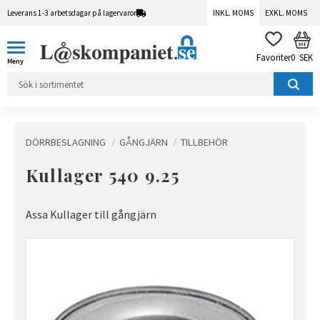
Leverans 1-3 arbetsdagar på lagervaror
INKL. MOMS
EXKL. MOMS
Meny
KUN
FAVORITER
0
SEK
DÖRRBESLAGNING
GÅNGJÄRN
TILLBEHÖR
Kullager 540 9.25
Assa Kullager till gångjärn