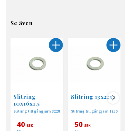
Se även
Slitring
Slitring 13x22x2
10x16x1,5
Slitring till gångjärn 3228
Slitring till gångjärn 1250
S
40
50
SEK
SEK