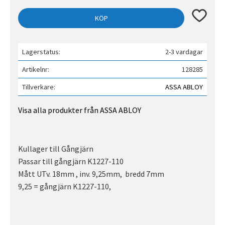
Lägg till 
KÖP
Lagerstatus
2-3 vardagar
Artikelnr
128285
Tillverkare
ASSA ABLOY
Visa alla produkter från ASSA ABLOY
Kullager till Gångjärn
Passar till gångjärn K1227-110
Mått UTv. 18mm , inv. 9,25mm, bredd 7mm
9,25 = gångjärn K1227-110,