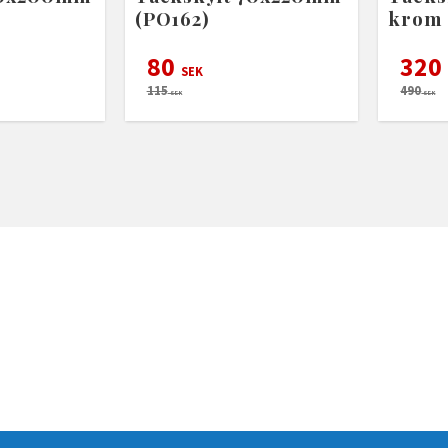
(PO162)
krom
80
320
SEK
115
490
SEK
SEK