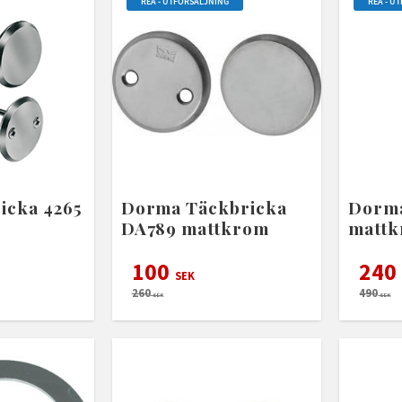
REA - UTFÖRSÄLJNING
REA - U
icka 4265
Dorma Täckbricka
Dorma
DA789 mattkrom
matt
100
240
SEK
260
490
SEK
SEK