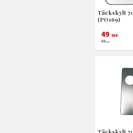
Täckskylt 
(PO169)
49
SEK
69
SEK
Täckskylt 