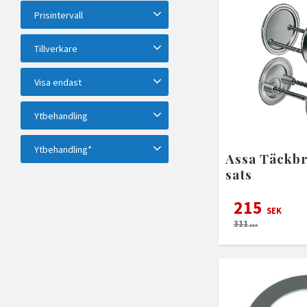
Prisintervall
49
850
Tillverkare
ASSA ABLOY
11
Visa endast
Dormakaba
4
Habo
1
Finns i lager
23
Hoppe
1
Ytbehandling
Visa fler
Brunoxid
3
Grafit
1
Ytbehandling*
Assa Täckbr
Krom
1
Matt mässing
4
Nickel
8
Bostad krom
1
sats
Visa fler
Borstad aluminium
1
215
Svart
1
SEK
311
SEK
Visa fler