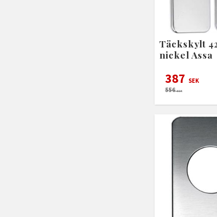
Täckskylt 4
nickel Assa
387
SEK
556
SEK