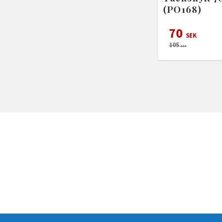
(PO168)
70
SEK
105
SEK