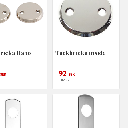
ricka Habo
Täckbricka insida
92
SEK
SEK
142
SEK