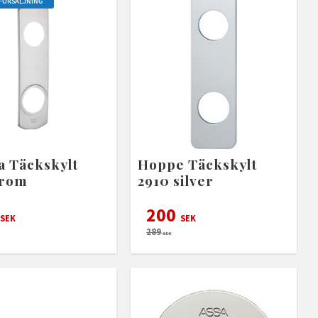
TFÖRSÄLJNING
 Täckskylt
Hoppe Täckskylt
krom
2910 silver
200
SEK
SEK
289
SEK