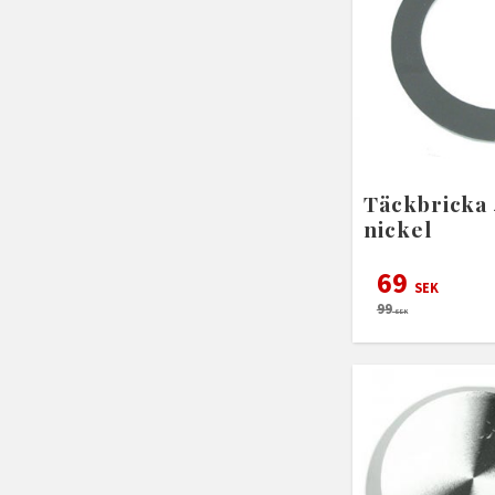
Täckbricka
nickel
69
SEK
99
SEK