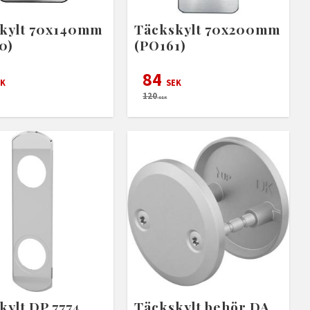
kylt 70x140mm
Täckskylt 70x200mm
0)
(PO161)
84
K
SEK
120
SEK
kylt DP 7774
Täckskylt behör DA