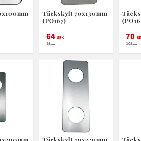
70x100mm
Täckskylt 70x130mm
Täcks
(PO167)
(PO16
64
70
SEK
SE
93
105
SEK
SEK
70x200mm
Täckskylt 70x220mm
Täcks