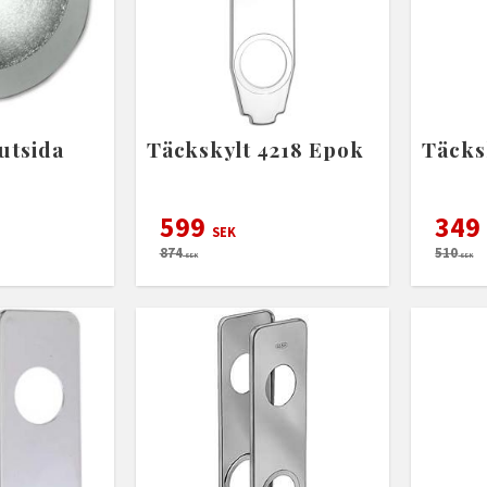
utsida
Täckskylt 4218 Epok
Täcks
599
349
SEK
874
510
SEK
SEK