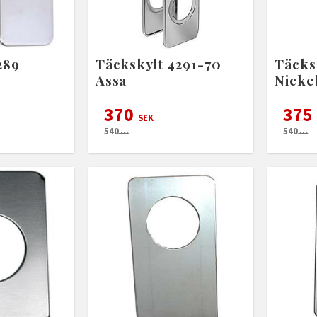
289
Täckskylt 4291-70
Täcks
Assa
Nicke
370
375
SEK
540
540
SEK
SEK