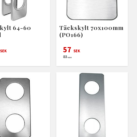
kylt 64-60
Täckskylt 70x100mm
l
(PO166)
57
SEK
SEK
83
SEK