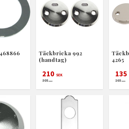
 468866
Täckbricka 992
Täckb
(handtag)
4265
210
135
SEK
305
165
SEK
SEK