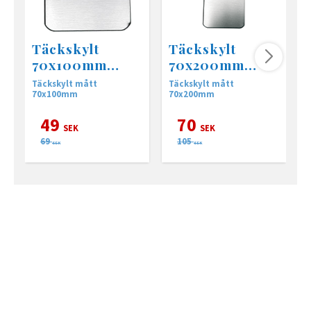
Täckskylt
Täckskylt
70x100mm
70x200mm
(PO169)
(PO168)
Täckskylt mått
Täckskylt mått
T
70x100mm
70x200mm
49
70
SEK
SEK
69
105
SEK
SEK