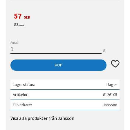
Nedsatt pris:
57
SEK
Ordinarie pris:
83
SEK
Antal
st
Lägg till 
KÖP
Lagerstatus
I lager
Artikelnr
8126105
Tillverkare
Jansson
Visa alla produkter från Jansson