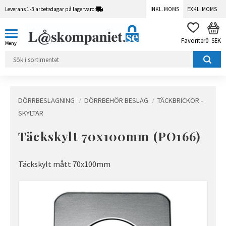
Leverans 1-3 arbetsdagar på lagervaror
INKL. MOMS
EXKL. MOMS
Meny
KUN
FAVORITER
0
SEK
DÖRRBESLAGNING
DÖRRBEHÖR BESLAG
TÄCKBRICKOR -
SKYLTAR
Täckskylt 70x100mm (PO166)
Täckskylt mått 70x100mm