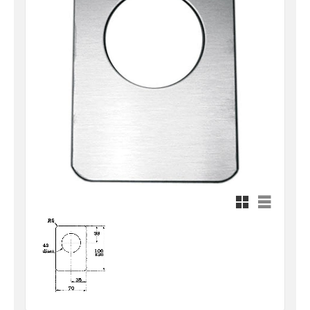
Rutnätsvy
Listvy