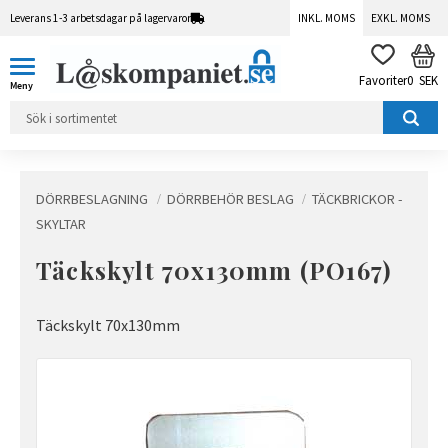
Leverans 1-3 arbetsdagar på lagervaror
INKL. MOMS
EXKL. MOMS
Meny
KUN
FAVORITER
0
SEK
DÖRRBESLAGNING
DÖRRBEHÖR BESLAG
TÄCKBRICKOR -
SKYLTAR
Täckskylt 70x130mm (PO167)
Täckskylt 70x130mm