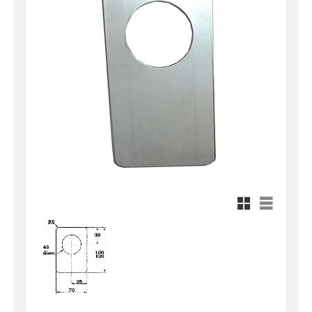
Rutnätsvy
Listvy