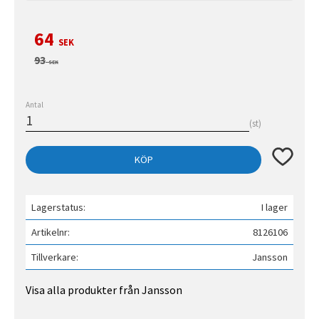
Nedsatt pris:
64
SEK
Ordinarie pris:
93
SEK
Antal
st
Lägg till 
KÖP
Lagerstatus
I lager
Artikelnr
8126106
Tillverkare
Jansson
Visa alla produkter från Jansson