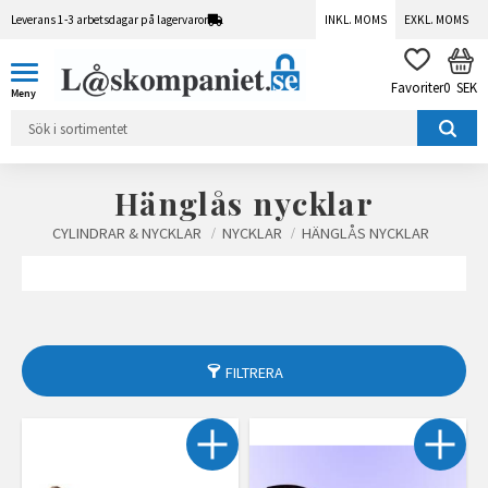
Leverans 1-3 arbetsdagar på lagervaror
INKL. MOMS
EXKL. MOMS
Meny
KUN
FAVORITER
0
SEK
Hänglås nycklar
CYLINDRAR & NYCKLAR
NYCKLAR
HÄNGLÅS NYCKLAR
FILTRERA