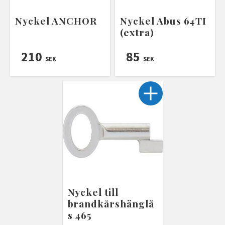
Nyckel ANCHOR
Nyckel Abus 64TI
(extra)
210
85
SEK
SEK
Nyckel till
brandkårshänglå
s 465