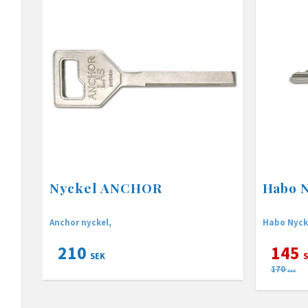
Nyckel ANCHOR
Habo 
Anchor nyckel,
Habo Nycke
210
145
SEK
S
170
SEK