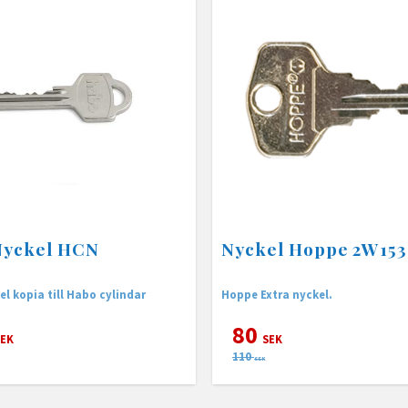
Nyckel HCN
Nyckel Hoppe 2W153
l kopia till Habo cylindar
Hoppe Extra nyckel.
80
EK
SEK
110
SEK