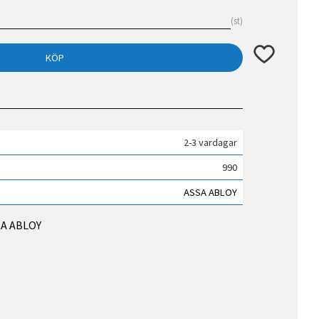
st
Lägg till i fav
KÖP
2-3 vardagar
990
ASSA ABLOY
SSA ABLOY