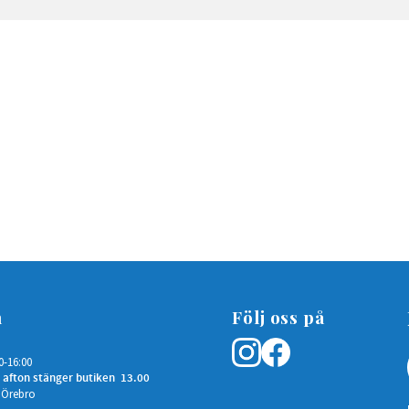
n
Följ oss på
0-16:00
 afton stänger butiken 13.00
 Örebro