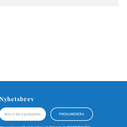
Nyhetsbrev
PRENUMERERA
integritetspolicy
Dina personuppgifter behandlas i enlighet med vår
.