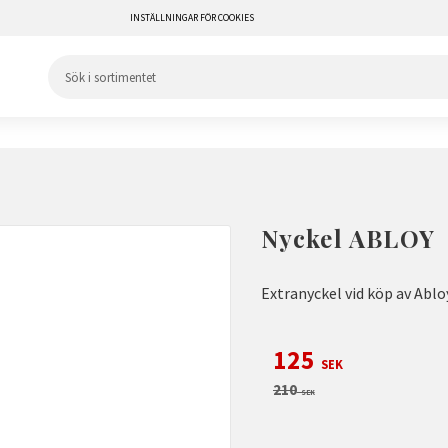
INSTÄLLNINGAR FÖR COOKIES
Nyckel ABLOY
Extranyckel vid köp av Abl
Nedsatt pris:
125
SEK
Ordinarie pris:
210
SEK