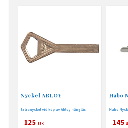
Nyckel ABLOY
Habo 
Extranyckel vid köp av Abloy hänglås
Habo Nycke
125
145
SEK
S