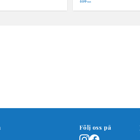
110
SEK
n
Följ oss på