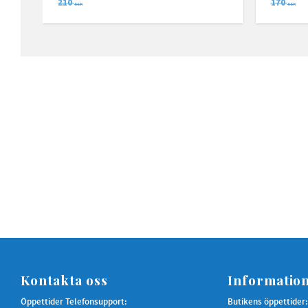
210
170
SEK
SEK
Kontakta oss
Informatio
Öppettider Telefonsupport:
Butikens öppettider: