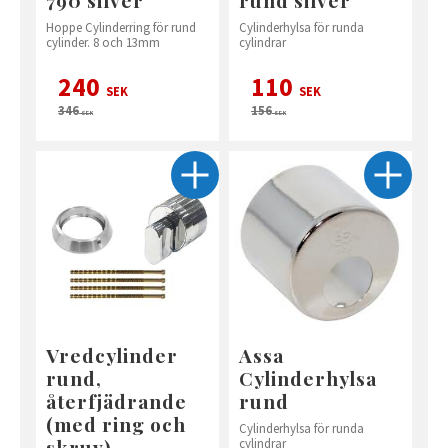
Hoppe Cylinderring för rund
Cylinderhylsa för runda
cylinder. 8 och 13mm
cylindrar
240
110
SEK
SEK
346
156
SEK
SEK
Vredcylinder
Assa
rund,
Cylinderhylsa
återfjädrande
rund
(med ring och
Cylinderhylsa för runda
skruv)
cylindrar