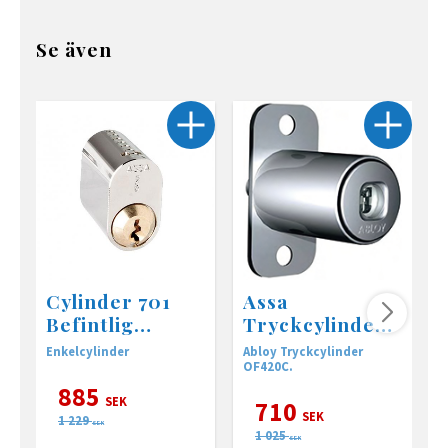
Se även
Cylinder 701
Assa
Befintlig
Tryckcylinder
nyckel
OF420C
Enkelcylinder
Abloy Tryckcylinder
A
OF420C.
885
SEK
710
SEK
1 229
SEK
1 025
SEK