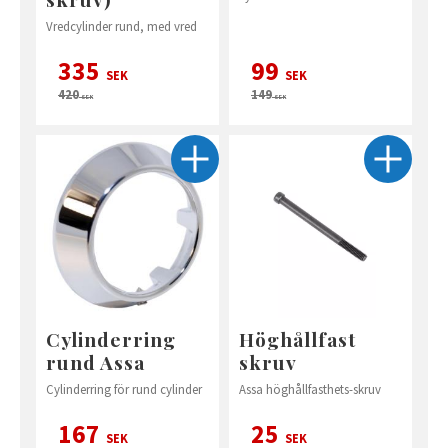
Vredcylinder rund, med vred
335
99
SEK
SEK
420
149
SEK
SEK
Cylinderring
Höghållfast
rund Assa
skruv
Cylinderring för rund cylinder
Assa höghållfasthets-skruv
167
25
SEK
SEK