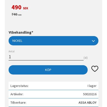
Nedsatt pris:
490
SEK
Ordinarie pris:
740
SEK
Ytbehandling*
Antal
st
Lägg till 
KÖP
Lagerstatus
I lager
Artikelnr
50020216
Tillverkare
ASSA ABLOY