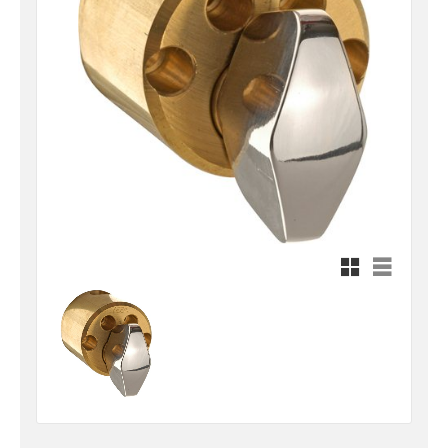
Rutnätsvy
Listvy