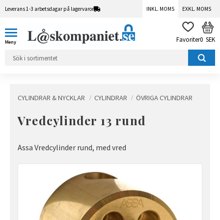
Leverans 1-3 arbetsdagar på lagervaror
INKL. MOMS
EXKL. MOMS
Meny
KUN
FAVORITER
0
SEK
CYLINDRAR & NYCKLAR
CYLINDRAR
ÖVRIGA CYLINDRAR
Vredcylinder 13 rund
Assa Vredcylinder rund, med vred