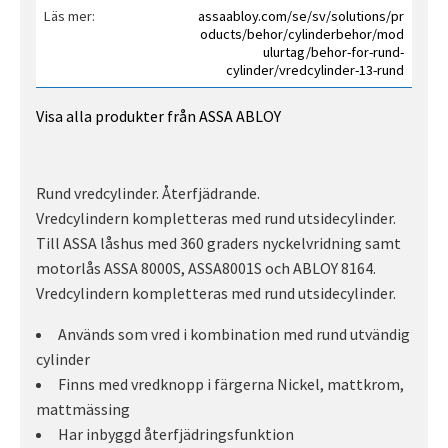
Läs mer
assaabloy.com/se/sv/solutions/pr
oducts/behor/cylinderbehor/mod
ulurtag/behor-for-rund-
cylinder/vredcylinder-13-rund
Visa alla produkter från ASSA ABLOY
Rund vredcylinder. Återfjädrande.
Vredcylindern kompletteras med rund utsidecylinder.
Till ASSA låshus med 360 graders nyckelvridning samt
motorlås ASSA 8000S, ASSA8001S och ABLOY 8164.
Vredcylindern kompletteras med rund utsidecylinder.
Används som vred i kombination med rund utvändig
cylinder
Finns med vredknopp i färgerna Nickel, mattkrom,
mattmässing
Har inbyggd återfjädringsfunktion