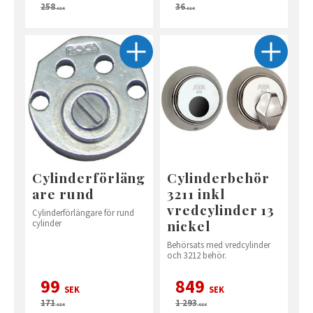
258
36
SEK
SEK
Cylinderförläng
Cylinderbehör
are rund
3211 inkl
vredcylinder 13
Cylinderförlängare för rund
nickel
cylinder
Behörsats med vredcylinder
och 3212 behör.
99
849
SEK
SEK
171
1 293
SEK
SEK