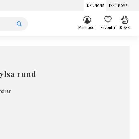
INKL. MOMS
EXKL. MOMS
KUNDV
FAVORITER
Mina sidor
0
SEK
ylsa rund
indrar