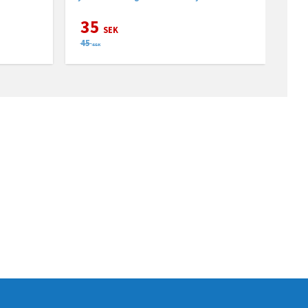
35
SEK
45
SEK