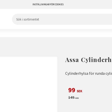
INSTÄLLNINGAR FÖR COOKIES
Assa Cylinderh
Cylinderhylsa för runda cyl
Nedsatt pris:
99
SEK
Ordinarie pris:
149
SEK