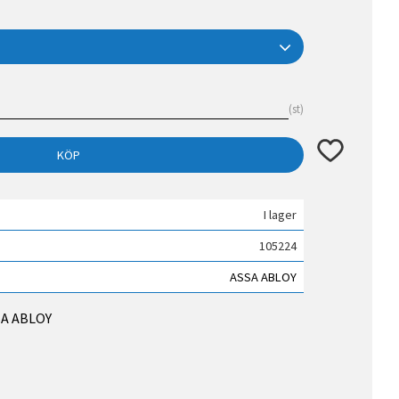
st
Lägg till i fav
KÖP
I lager
105224
ASSA ABLOY
SSA ABLOY