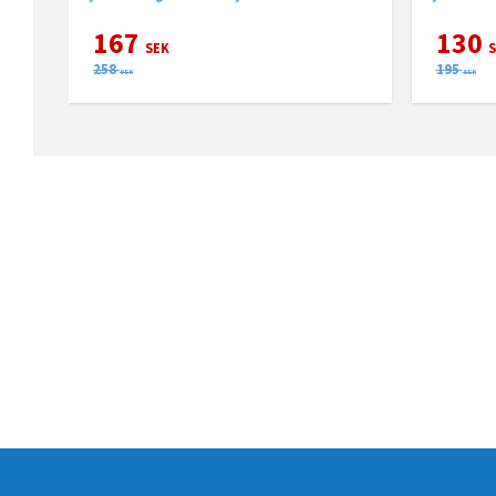
167
130
SEK
S
258
195
SEK
SEK