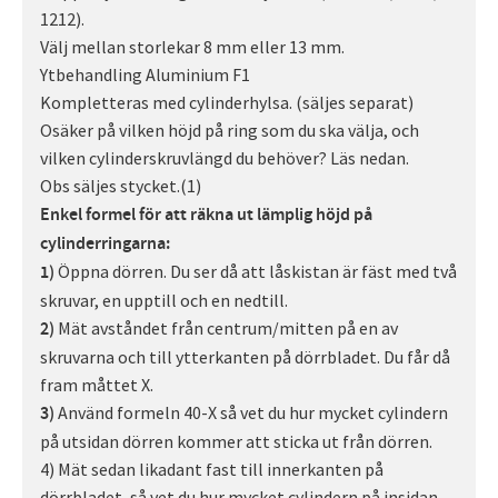
1212).
Välj mellan storlekar 8 mm eller 13 mm.
Ytbehandling Aluminium F1
Kompletteras med cylinderhylsa. (säljes separat)
Osäker på vilken höjd på ring som du ska välja, och
vilken cylinderskruvlängd du behöver? Läs nedan.
Obs säljes stycket.(1)
Enkel formel för att räkna ut lämplig höjd på
cylinderringarna:
Öppna dörren. Du ser då att låskistan är fäst med två
1)
skruvar, en upptill och en nedtill.
Mät avståndet från centrum/mitten på en av
2)
skruvarna och till ytterkanten på dörrbladet. Du får då
fram måttet X.
Använd formeln 40-X så vet du hur mycket cylindern
3)
på utsidan dörren kommer att sticka ut från dörren.
4) Mät sedan likadant fast till innerkanten på
dörrbladet, så vet du hur mycket cylindern på insidan