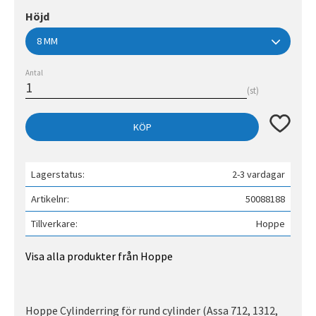
Höjd
Antal
st
Lägg till 
KÖP
Lagerstatus
2-3 vardagar
Artikelnr
50088188
Tillverkare
Hoppe
Visa alla produkter från Hoppe
Hoppe Cylinderring för rund cylinder (Assa 712, 1312,