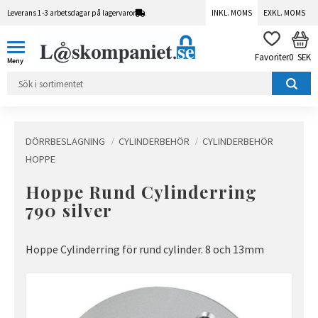
Leverans 1-3 arbetsdagar på lagervaror
INKL. MOMS
EXKL. MOMS
Meny
KUN
FAVORITER
0
SEK
DÖRRBESLAGNING
CYLINDERBEHÖR
CYLINDERBEHÖR
HOPPE
Hoppe Rund Cylinderring
790 silver
Hoppe Cylinderring för rund cylinder. 8 och 13mm