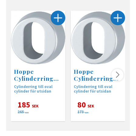
Hoppe
Hoppe
Cylinderring
Cylinderring
multi silver
oval 16 mm
Cylinderring till oval
Cylinderring till oval
C
silver
cylinder för utsidan
cylinder för utsidan
c
185
80
SEK
SEK
265
173
SEK
SEK