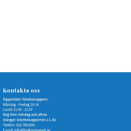
Kontakta oss
Öppettider Telefonsupport:
Måndag - Fredag 10-14
Lunch 11.30 - 12.30
Dag före röd dag och afton
stänger telefonsupporten 11.30
Telefon: 019-7652030
E-post:
info@laskompaniet.se