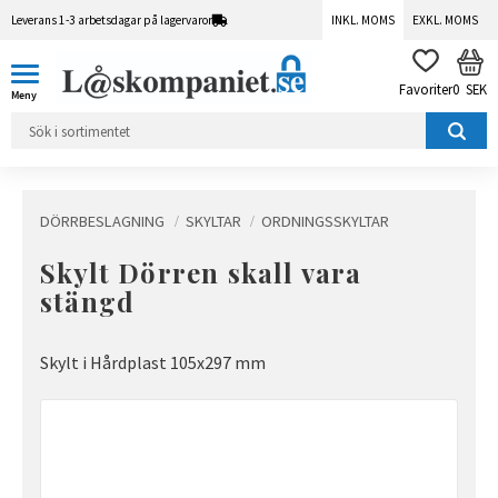
Leverans 1-3 arbetsdagar på lagervaror
INKL. MOMS
EXKL. MOMS
Meny
KUN
FAVORITER
0
SEK
DÖRRBESLAGNING
SKYLTAR
ORDNINGSSKYLTAR
Skylt Dörren skall vara
stängd
Skylt i Hårdplast 105x297 mm