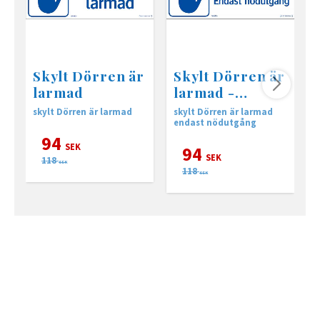
Skylt Dörren är
Skylt Dörren är
larmad
larmad -
nödutgång
skylt Dörren är larmad
skylt Dörren är larmad
s
endast nödutgång
94
SEK
94
SEK
118
SEK
118
SEK