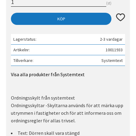
st
Lägg till 
KÖP
Lagerstatus
2-3 vardagar
Artikelnr
10011933
Tillverkare
Systemtext
Visa alla produkter från Systemtext
Ordningsskylt från systemtext
Ordningsskyltar -Skyltarna används för att märka upp
utrymmen i fastigheter och för att informera oss om
ordningsregler för allas trivsel.
Text: Dörren skall vara stängd