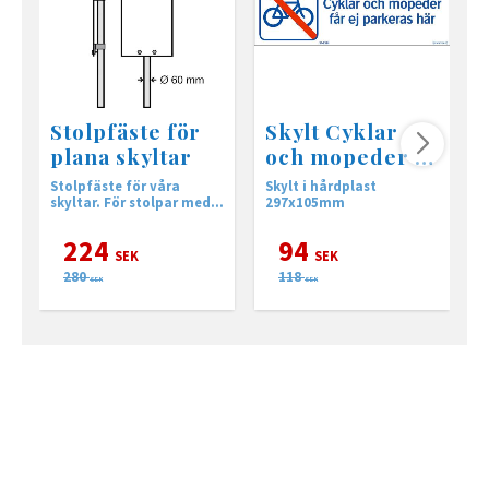
Stolpfäste för
Skylt Cyklar
plana skyltar
och mopeder ej
parkeras här
Stolpfäste för våra
Skylt i hårdplast
s
skyltar. För stolpar med
297x105mm
Ø 48-60mm.. säljs
styckvis.
224
94
SEK
SEK
280
118
SEK
SEK