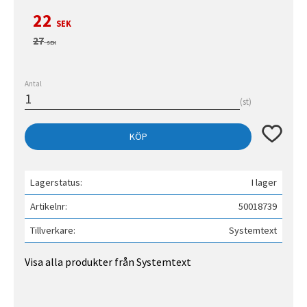
Nedsatt pris:
22
SEK
Ordinarie pris:
27
SEK
Antal
st
Lägg till 
KÖP
Lagerstatus
I lager
Artikelnr
50018739
Tillverkare
Systemtext
Visa alla produkter från Systemtext