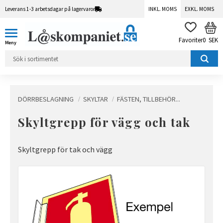
Leverans 1-3 arbetsdagar på lagervaror
INKL. MOMS
EXKL. MOMS
Meny
KUN
FAVORITER
0
SEK
DÖRRBESLAGNING
SKYLTAR
FÄSTEN, TILLBEHÖR...
Skyltgrepp för vägg och tak
Skyltgrepp för tak och vägg