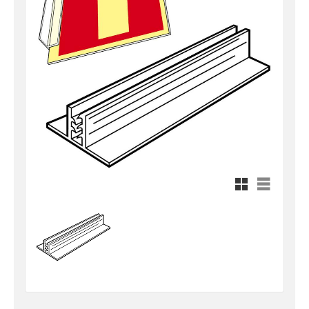
Rutnätsvy
Listvy