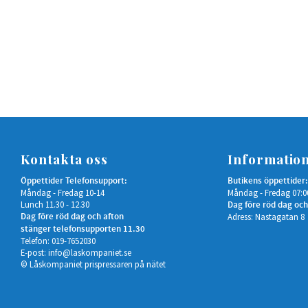
Kontakta oss
Informatio
Öppettider Telefonsupport:
Butikens öppettider:
Måndag - Fredag 10-14
Måndag - Fredag 07:0
Lunch 11.30 - 12.30
Dag före röd dag och
Dag före röd dag och afton
Adress: Nastagatan 8
stänger telefonsupporten 11.30
Telefon: 019-7652030
E-post:
info@laskompaniet.se
© Låskompaniet prispressaren på nätet