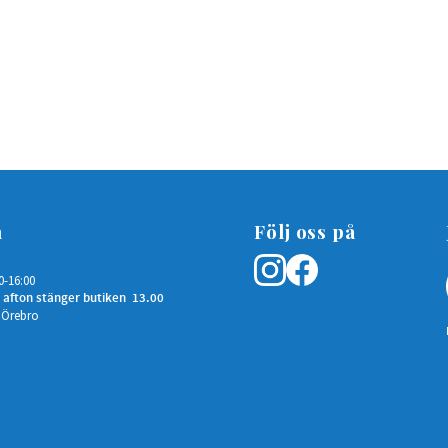
n
Följ oss på
0-16:00
 afton stänger butiken 13.00
 Örebro