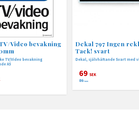
TV/Video bevakning
Dekal 797 Ingen rek
10mm
Tack! svart
akning
Dekal, självhäftande Svart med vi
nde A5
69
SEK
K
86
SEK