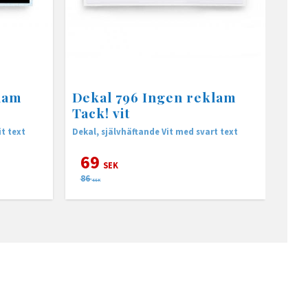
lam
Dekal 796 Ingen reklam
Tack! vit
t text
Dekal, självhäftande Vit med svart text
69
SEK
86
SEK