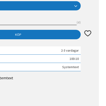
st
Lägg till i fav
KÖP
2-3 vardagar
100-10
Systemtext
ystemtext