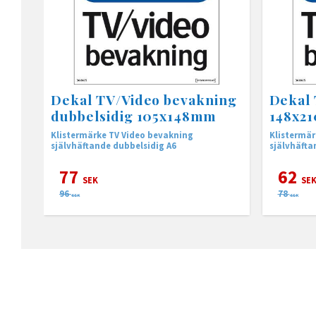
Dekal TV/Video bevakning
Dekal 
dubbelsidig 105x148mm
148x2
Klistermärke TV Video bevakning
Klistermärke TV/Video bev
självhäftande dubbelsidig A6
självhäfta
77
62
SEK
SE
96
78
SEK
SEK