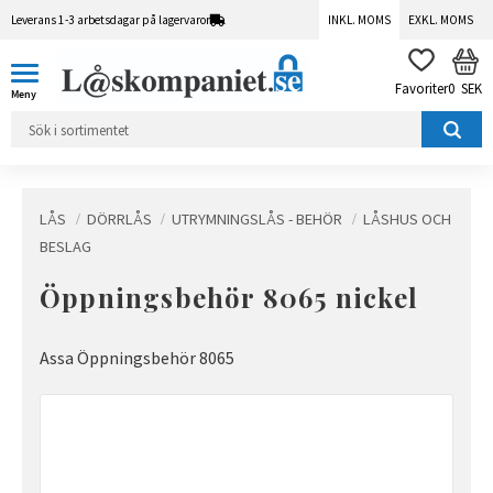
Leverans 1-3 arbetsdagar på lagervaror
INKL. MOMS
EXKL. MOMS
Meny
KUN
FAVORITER
0
SEK
LÅS
DÖRRLÅS
UTRYMNINGSLÅS - BEHÖR
LÅSHUS OCH
BESLAG
Öppningsbehör 8065 nickel
Assa Öppningsbehör 8065