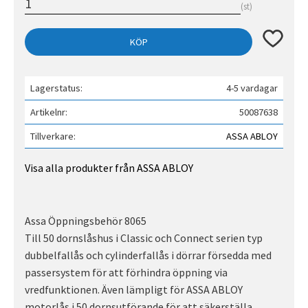
st
Lägg till 
KÖP
Lagerstatus
4-5 vardagar
Artikelnr
50087638
Tillverkare
ASSA ABLOY
Visa alla produkter från ASSA ABLOY
Assa Öppningsbehör 8065
Till 50 dornslåshus i Classic och Connect serien typ
dubbelfallås och cylinderfallås i dörrar försedda med
passersystem för att förhindra öppning via
vredfunktionen. Även lämpligt för ASSA ABLOY
motorlås i 50 dornsutförande för att säkerställa