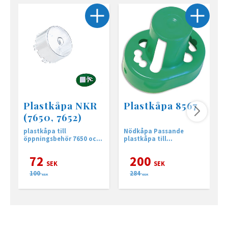
Plastkåpa NKR
Plastkåpa 8567
(7650, 7652)
plastkåpa till
Nödkåpa Passande
P
öppningsbehör 7650 och
plastkåpa till
N
7652.
utrymningsbehör 8567.
72
200
SEK
SEK
100
284
SEK
SEK