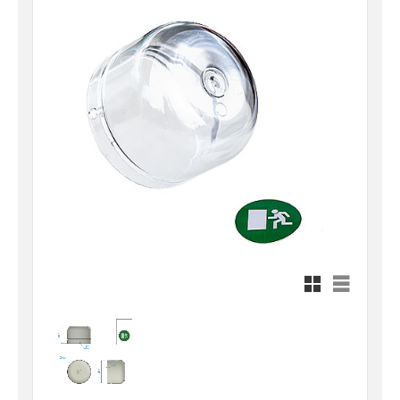
Rutnätsvy
Listvy