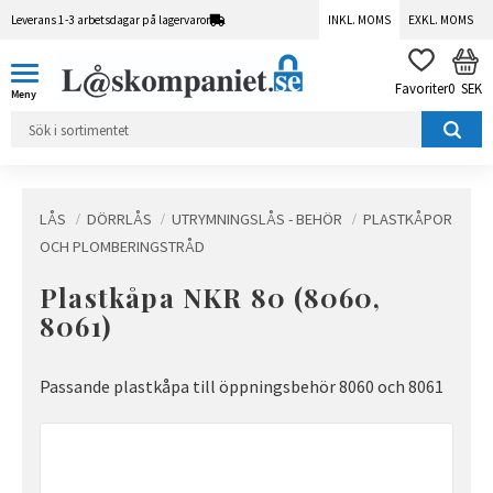
Leverans 1-3 arbetsdagar på lagervaror
INKL. MOMS
EXKL. MOMS
Meny
KUN
FAVORITER
0
SEK
LÅS
DÖRRLÅS
UTRYMNINGSLÅS - BEHÖR
PLASTKÅPOR
OCH PLOMBERINGSTRÅD
Plastkåpa NKR 80 (8060,
8061)
Passande plastkåpa till öppningsbehör 8060 och 8061