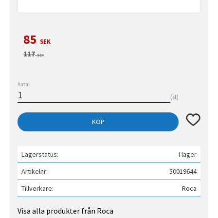
Nedsatt pris:
85
SEK
Ordinarie pris:
117
SEK
Antal
st
Lägg till 
KÖP
Lagerstatus
I lager
Artikelnr
50019644
Tillverkare
Roca
Visa alla produkter från Roca