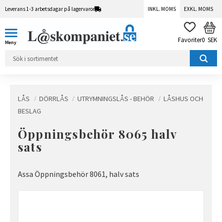
Leverans 1-3 arbetsdagar på lagervaror
INKL. MOMS
EXKL. MOMS
Meny
KUN
FAVORITER
0
SEK
LÅS
DÖRRLÅS
UTRYMNINGSLÅS - BEHÖR
LÅSHUS OCH
BESLAG
Öppningsbehör 8065 halv
sats
Assa Öppningsbehör 8061, halv sats