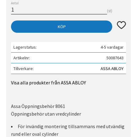
Antal
st
Lägg till 
KÖP
Lagerstatus
4-5 vardagar
Artikelnr
50087643
Tillverkare
ASSA ABLOY
Visa alla produkter från ASSA ABLOY
Assa Öppningsbehör 8061
Öppningsbehör utan vredcylinder
För invändig montering tillsammans med utvändig
rund eller oval cylinder