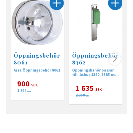
Öppningsbehör
Öppningsbehör
8061
8362
Assa Öppningsbehör 8061
Öppningsbehör passar
A
till låshus 1380, 1385 och
13585
900
SEK
1 635
SEK
1 294
SEK
2 350
SEK