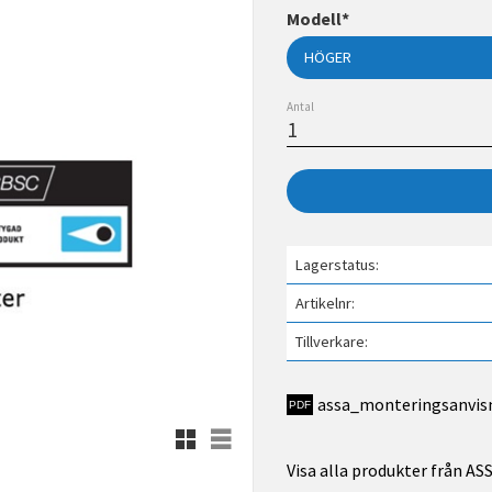
Modell*
Antal
Lagerstatus
Artikelnr
Tillverkare
assa_monteringsanvis
Rutnätsvy
Listvy
Visa alla produkter från A