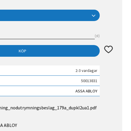
st
Lägg till i fav
KÖP
2-3 vardagar
50013831
ASSA ABLOY
ning_nodutrymningsbeslag_179a_dupkl2ua1.pdf
SSA ABLOY