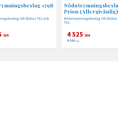
rymningsbeslag 179B
Nödutrymningsbesla
Prion (Allergivänlig
ngsbeslag till låshus 711 och
Nödutrymningsbeslag till låshus 
732
5
4 525
SEK
SEK
6 161
SEK