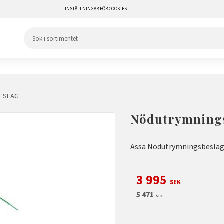
INSTÄLLNINGAR FÖR COOKIES
ESLAG
Nödutrymnings
Assa Nödutrymningsbeslag
Nedsatt pris:
3 995
SEK
Ordinarie pris:
5 471
SEK