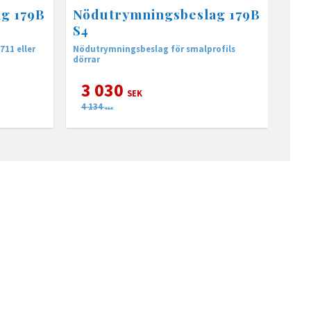
g 179B
Nödutrymningsbeslag 179B
)
S4
711 eller
Nödutrymningsbeslag för smalprofils
dörrar
3 030
SEK
4 134
SEK