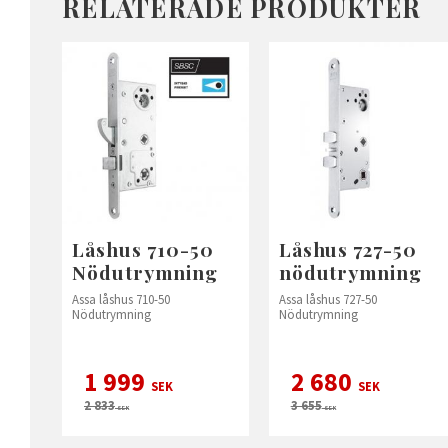
RELATERADE PRODUKTER
Låshus 710-50
Låshus 727-50
Nödutrymning
nödutrymning
Assa låshus 710-50
Assa låshus 727-50
Nödutrymning
Nödutrymning
1 999
2 680
SEK
SEK
2 833
3 655
SEK
SEK