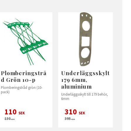
Plomberingstrå
Underläggsskylt
d Grön 10-p
179 6mm,
aluminium
Plomberingstråd grön (10-
pack)
Underläggsskylt till 179 behör,
6mm
110
310
SEK
SEK
130
395
SEK
SEK