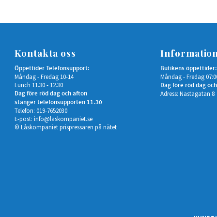
Kontakta oss
Informatio
Öppettider Telefonsupport:
Butikens öppettider:
Måndag - Fredag 10-14
Måndag - Fredag 07:0
Lunch 11.30 - 12.30
Dag före röd dag och
Dag före röd dag och afton
Adress: Nastagatan 8
stänger telefonsupporten 11.30
Telefon: 019-7652030
E-post:
info@laskompaniet.se
© Låskompaniet prispressaren på nätet