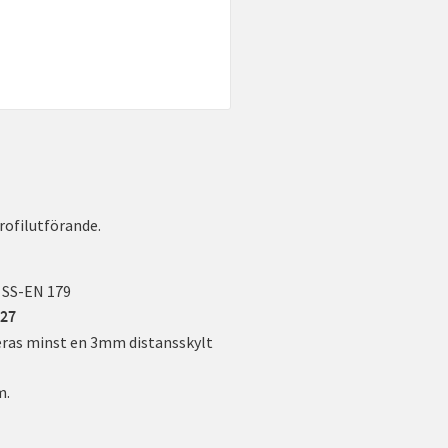
ofilutförande.
 SS-EN 179
727
as minst en 3mm distansskylt
m.