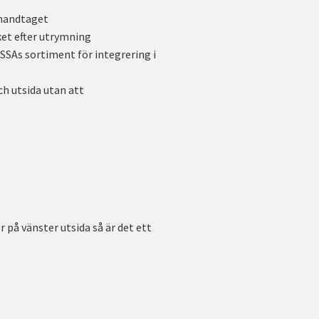
shandtaget
ket efter utrymning
SSAs sortiment för integrering i
ch utsida utan att
på vänster utsida så är det ett