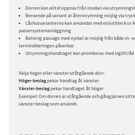
Dörren kan alltid öppnas från insidan via utrymning
Beroende på variant är återinrymning möjlig via tryc
Låshusvarianterna kan användas med elslutbleck ur A
passersystemanläggning
Behörig passage med nyckel är möjlig från både in- o
larmindikeringen påverkas
Utrymningshandtaget kan plomberas med sigilltråd
Välja höger eller vänster utåtgående dörr:
pekar handtag åt vänster
Höger-beslag
pekar handtaget åt höger
Vänster-beslag
Exempel: Om dörren är utåtgående och gångjärnen sitter 
vänster beslag som används.