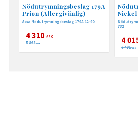
Nödutrymningsbeslag 179A
Nödut
Prion (Allergivänlig)
Nickel
Assa Nödutrymningsbeslag 179A 42-90
Nödutrymni
732
4 310
SEK
4 01
5 868
SEK
5 471
SEK