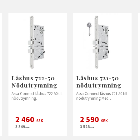
Låshus 722-50
Låshus 721-50
Nödutrymning
nödutrymning
Assa Connect låshus 722-50 till
Assa Connect låshus 721-50 till
nödutrymning.
nödutrymning Med
uppställningsnyckel
2 460
2 590
SEK
SEK
3 349
3 528
SEK
SEK