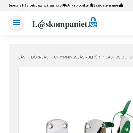
Leverans 1-3 arbetsdagar på lagervaror
Unika produkter
Snabba leveranser
LÅS
DÖRRLÅS
UTRYMNINGSLÅS - BEHÖR
LÅSHUS OCH B