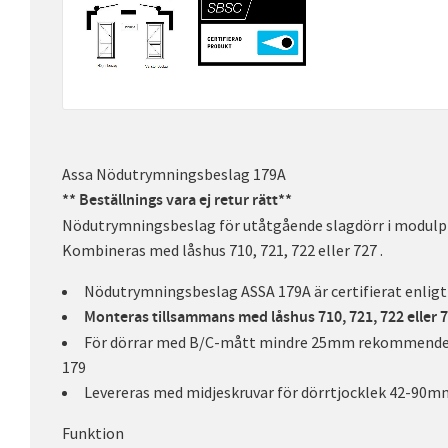
Assa Nödutrymningsbeslag 179A
** Beställnings vara ej retur rätt**
Nödutrymningsbeslag för utåtgående slagdörr i modulpr
Kombineras med låshus 710, 721, 722 eller 727 .
Nödutrymningsbeslag ASSA 179A är certifierat enligt
Monteras tillsammans med låshus 710, 721, 722 eller 
För dörrar med B/C-mått mindre 25mm rekommender
179
Levereras med midjeskruvar för dörrtjocklek 42-90m
Funktion