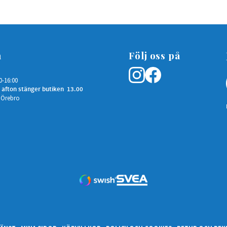
n
Följ oss på
0-16:00
 afton stänger butiken 13.00
 Örebro