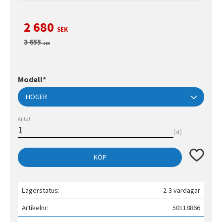
Nedsatt pris:
2 680
SEK
Ordinarie pris:
3 655
SEK
Modell*
Antal
st
Lägg till 
KÖP
Lagerstatus
2-3 vardagar
Artikelnr
50118866