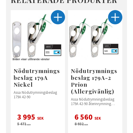
Nödutrymnings
Nödutrymnings
beslag 179A
beslag 179A-2
Nickel
Prion
(Allergivänlig)
Assa Nödutrymningsbeslag
179A 42-90
Assa Nödutrymningsbeslag
179A 42-90 återinrymning
möjlig
3 995
6 560
SEK
SEK
5 471
8 932
SEK
SEK