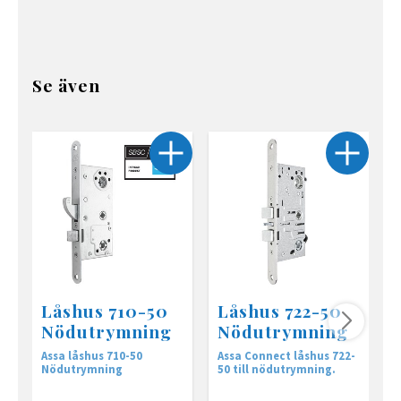
Se även
Låshus 710-50
Låshus 722-50
Nödutrymning
Nödutrymning
Assa låshus 710-50
Assa Connect låshus 722-
A
Nödutrymning
50 till nödutrymning.
5
u