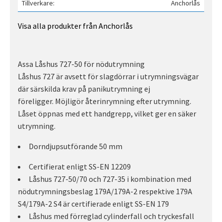
Tillverkare
Anchorlås
Visa alla produkter från Anchorlås
Assa Låshus 727-50 för nödutrymning
Låshus 727 är avsett för slagdörrar i utrymningsvägar
där särskilda krav på panikutrymning ej
föreligger. Möjligör återinrymning efter utrymning.
Låset öppnas med ett handgrepp, vilket ger en säker
utrymning.
Dorndjupsutförande 50 mm
Certifierat enligt SS-EN 12209
Låshus 727-50/70 och 727-35 i kombination med
nödutrymningsbeslag 179A/179A-2 respektive 179A
S4/179A-2 S4 är certifierade enligt SS-EN 179
Låshus med förreglad cylinderfall och tryckesfall