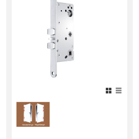
Rutnätsvy
Listvy