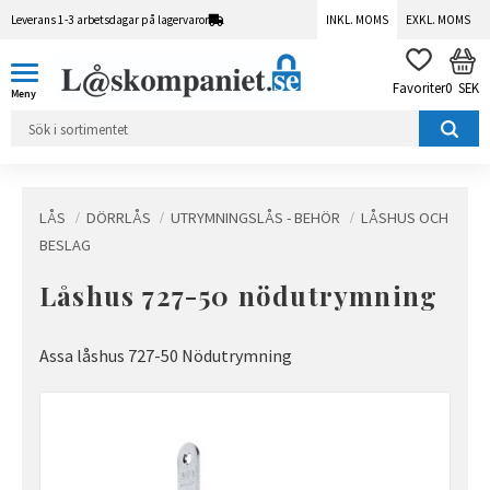
Leverans 1-3 arbetsdagar på lagervaror
INKL. MOMS
EXKL. MOMS
Meny
KUN
FAVORITER
0
SEK
LÅS
DÖRRLÅS
UTRYMNINGSLÅS - BEHÖR
LÅSHUS OCH
BESLAG
Låshus 727-50 nödutrymning
Assa låshus 727-50 Nödutrymning