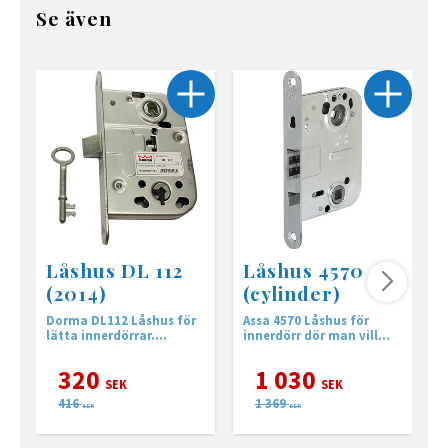
Se även
Låshus DL 112
Låshus 4570
(2014)
(cylinder)
Dorma DL112 Låshus för
Assa 4570 Låshus för
A
lätta innerdörrar.
innerdörr dör man vill
o
Motsvarar Assa 2014
montera cylinder
320
1 030
SEK
SEK
416
1 369
SEK
SEK