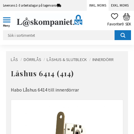
Leverans 1-3 arbetsdagar på lagervaror
INKL. MOMS
EXKL. MOMS
Meny
KUN
FAVORITER
0
SEK
LÅS
DÖRRLÅS
LÅSHUS & SLUTBLECK
INNERDÖRR
Låshus 6414 (414)
Habo Låshus 6414 till innerdörrar