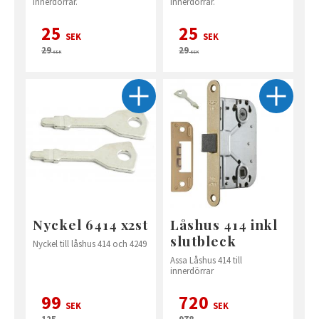
innerdörrar.
innerdörrar.
25
25
SEK
SEK
29
29
SEK
SEK
Nyckel 6414 x2st
Låshus 414 inkl
slutbleck
Nyckel till låshus 414 och 4249
Assa Låshus 414 till
innerdörrar
99
720
SEK
SEK
125
978