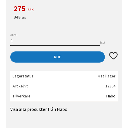
Nedsatt pris:
275
SEK
Ordinarie pris:
345
SEK
Antal
st
Lägg till 
KÖP
Lagerstatus
4 st i lager
Artikelnr
12364
Tillverkare
Habo
Visa alla produkter från Habo