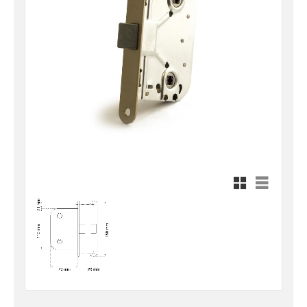
Rutnätsvy
Listvy