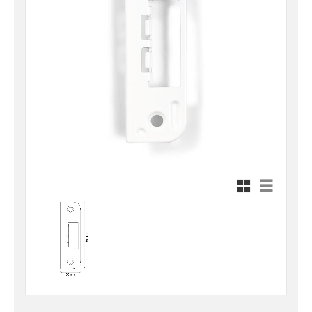
Rutnätsvy
Listvy