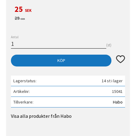
Nedsatt pris:
25
SEK
Ordinarie pris:
29
SEK
Antal
st
Lägg till 
KÖP
Lagerstatus
14 st i lager
Artikelnr
15041
Tillverkare
Habo
Visa alla produkter från Habo