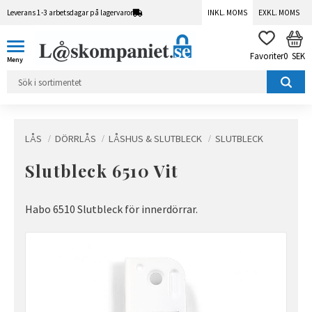
Leverans 1-3 arbetsdagar på lagervaror
INKL. MOMS
EXKL. MOMS
Meny
KUN
FAVORITER
0
SEK
LÅS
DÖRRLÅS
LÅSHUS & SLUTBLECK
SLUTBLECK
Slutbleck 6510 Vit
Habo 6510 Slutbleck för innerdörrar.