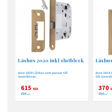
Låshus 2020 inkl slutbleck
Låshus
Assa 2020 Låshus som passar till
Assa 2014 Låshus inkl slut
innerdörrar
till innerd
615
370
SEK
S
829
560
SEK
SEK