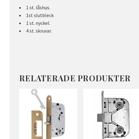
1 st. låshus.
1st slutbleck
1 st. nyckel.
4 st. skruvar.
RELATERADE PRODUKTER