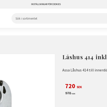
INSTÄLLNINGAR FÖR COOKIES
Låshus 414 inkl
Assa Låshus 414 till innerdö
Nedsatt pris:
720
SEK
Ordinarie pris:
978
SEK