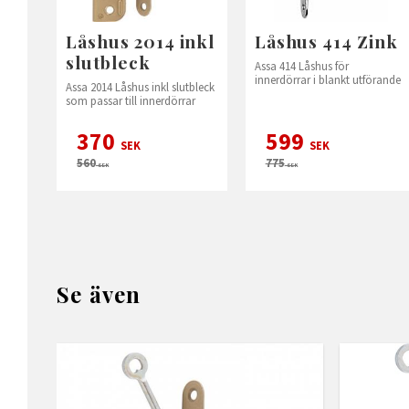
Låshus 2014 inkl
Låshus 414 Zink
slutbleck
Assa 414 Låshus för
innerdörrar i blankt utförande
Assa 2014 Låshus inkl slutbleck
som passar till innerdörrar
370
599
SEK
SEK
560
775
SEK
SEK
Se även