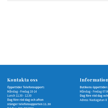
Kontakta oss
Informatio
Öppettider Telefonsupport:
Butikens öppettider:
Måndag - Fredag 10-14
Måndag - Fredag 07:0
Lunch 11.30 - 12.30
Dag före röd dag och
Dag före röd dag och afton
Adress: Nastagatan 8
stänger telefonsupporten 11.30