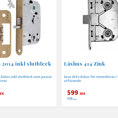
 2014 inkl slutbleck
Låshus 414 Zink
bleck som passar
Assa 414 Låshus för innerdörrar i
örrar
utförande
599
EK
SEK
775
SEK