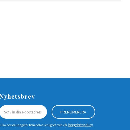
Nyhetsbrev
PRENUMERERA
integritetspolicy
Dina personuppgifter behandlas i enlighet med vår
.