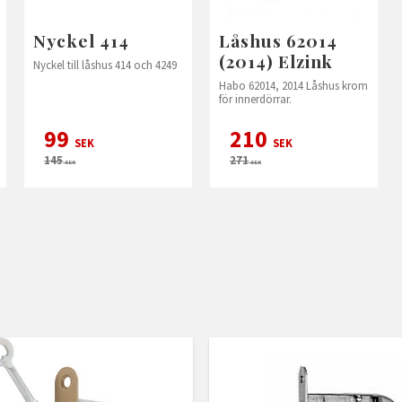
Nyckel 414
Låshus 62014
(2014) Elzink
Nyckel till låshus 414 och 4249
Habo 62014, 2014 Låshus krom
för innerdörrar.
99
210
SEK
SEK
145
271
SEK
SEK