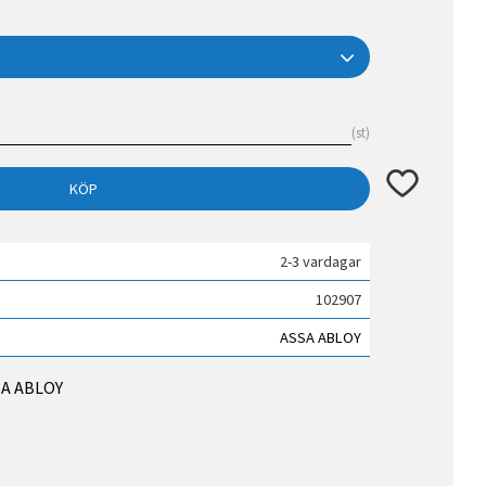
st
Lägg till i fav
KÖP
2-3 vardagar
102907
ASSA ABLOY
SSA ABLOY