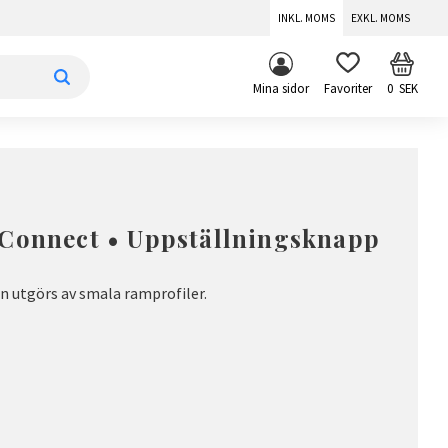
INKL. MOMS
EXKL. MOMS
KUNDV
FAVORITER
Mina sidor
0
SEK
 Connect • Uppställningsknapp
n utgörs av smala ramprofiler.