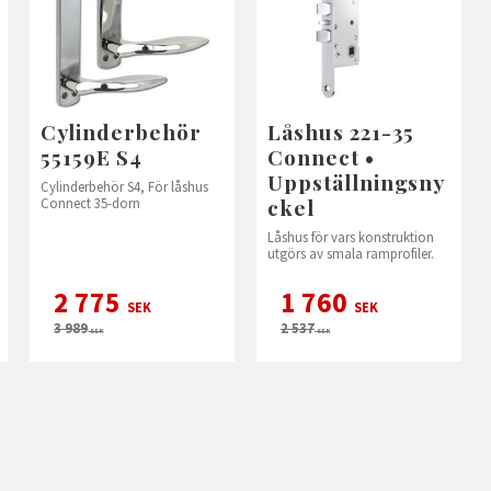
Cylinderbehör
Låshus 221-35
55159E S4
Connect •
Uppställningsny
Cylinderbehör S4, För låshus
ckel
Connect 35-dorn
Låshus för vars konstruktion
utgörs av smala ramprofiler.
2 775
1 760
SEK
SEK
3 989
2 537
SEK
SEK