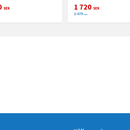
0
1 720
SEK
SEK
2 479
SEK