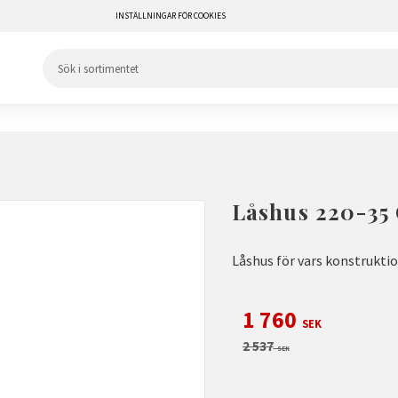
INSTÄLLNINGAR FÖR COOKIES
Låshus 220-35
Låshus för vars konstruktio
Nedsatt pris:
1 760
SEK
Ordinarie pris:
2 537
SEK