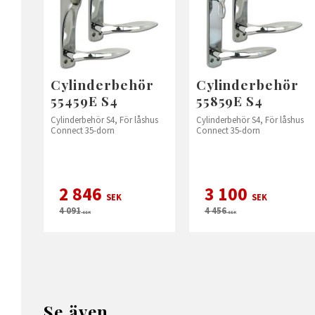
Cylinderbehör
Cylinderbehör
55459E S4
55859E S4
Cylinderbehör S4, För låshus
Cylinderbehör S4, För låshus
Connect 35-dorn
Connect 35-dorn
2 846
3 100
SEK
SEK
4 091
4 456
SEK
SEK
Se även