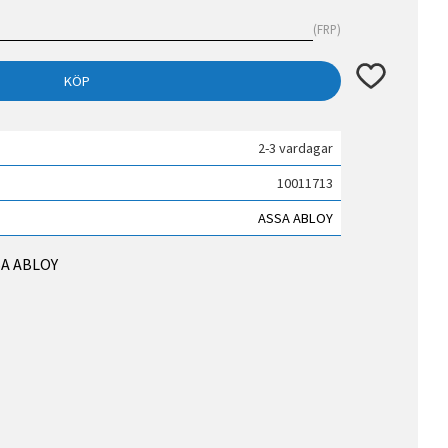
FRP
Lägg till i fav
KÖP
2-3 vardagar
10011713
ASSA ABLOY
SSA ABLOY