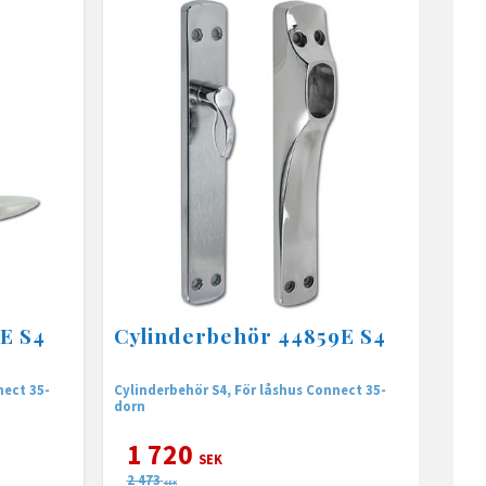
E S4
Cylinderbehör 44859E S4
nect 35-
Cylinderbehör S4, För låshus Connect 35-
dorn
1 720
SEK
2 473
SEK