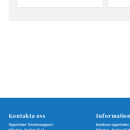
Kontakta oss
Informatio
Öppettider Telefonsupport:
Butikens öppettider:
Måndag - Fredag 10-14
Måndag - Fredag 07:0