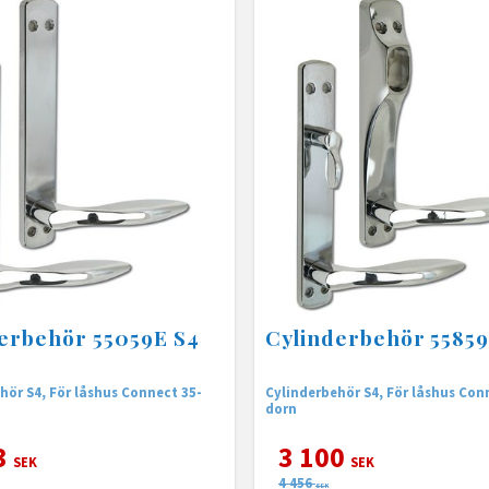
erbehör 55059E S4
Cylinderbehör 55859
hör S4, För låshus Connect 35-
Cylinderbehör S4, För låshus Con
dorn
3
3 100
SEK
SEK
4 456
SEK