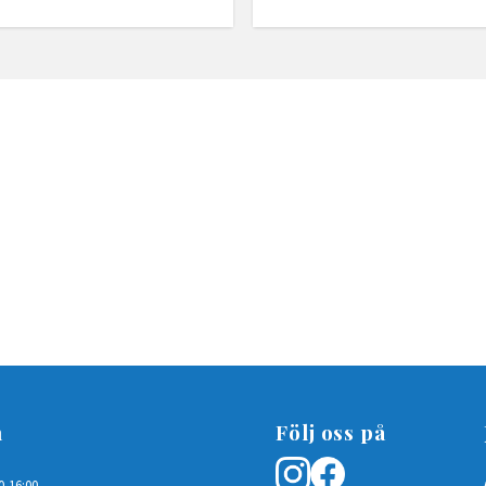
n
Följ oss på
0-16:00