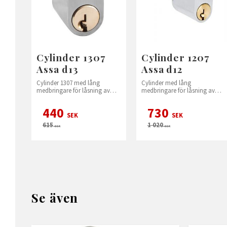
Cylinder 1307
Cylinder 1207
Assa d13
Assa d12
Cylinder 1307 med lång
Cylinder med lång
medbringare för låsning av
medbringare för låsning av
altandörr.
altandörr.
440
730
SEK
SEK
615
1 020
SEK
SEK
Se även