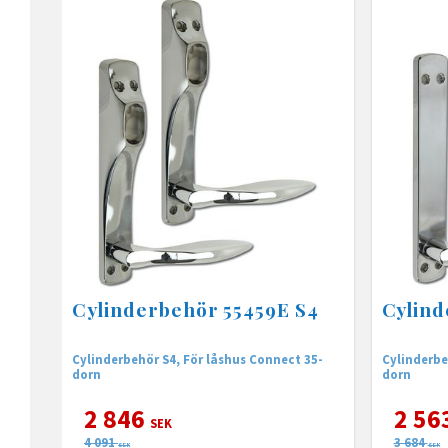
Cylinderbehör 55459E S4
Cylind
Cylinderbehör S4, För låshus Connect 35-
Cylinderbe
dorn
dorn
2 846
2 56
SEK
4 091
3 684
SEK
SEK