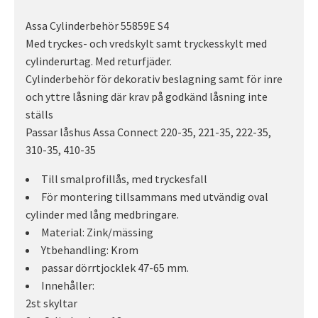
Assa Cylinderbehör 55859E S4
Med tryckes- och vredskylt samt tryckesskylt med
cylinderurtag. Med returfjäder.
Cylinderbehör för dekorativ beslagning samt för inre
och yttre låsning där krav på godkänd låsning inte
ställs
Passar låshus Assa Connect 220-35, 221-35, 222-35,
310-35, 410-35
Till smalprofillås, med tryckesfall
För montering tillsammans med utvändig oval
cylinder med lång medbringare.
Material: Zink/mässing
Ytbehandling: Krom
passar dörrtjocklek 47-65 mm.
Innehåller:
2st skyltar