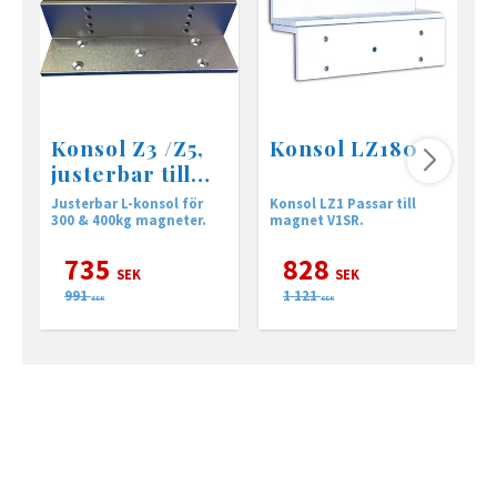
Konsol Z3 /Z5,
Konsol LZ180
justerbar till
elektromagnet
Justerbar L-konsol för
Konsol LZ1 Passar till
F
er
300 & 400kg magneter.
magnet V1SR.
m
o
e
735
828
7
SEK
SEK
991
1 121
SEK
SEK