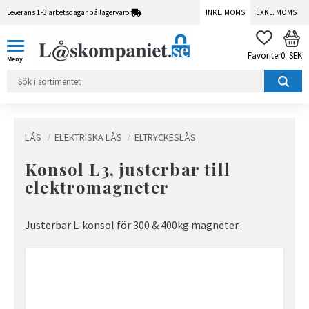
Leverans 1-3 arbetsdagar på lagervaror
INKL. MOMS
EXKL. MOMS
Meny
KUN
FAVORITER
0
SEK
LÅS
ELEKTRISKA LÅS
ELTRYCKESLÅS
Konsol L3, justerbar till
elektromagneter
Justerbar L-konsol för 300 & 400kg magneter.