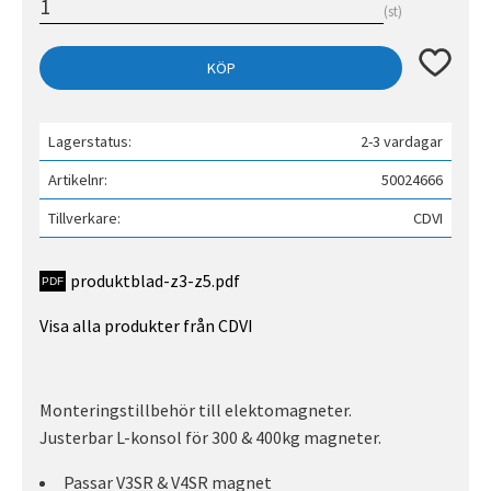
st
Lägg till 
KÖP
Lagerstatus
2-3 vardagar
Artikelnr
50024666
Tillverkare
CDVI
produktblad-z3-z5.pdf
Visa alla produkter från CDVI
Monteringstillbehör till elektomagneter.
Justerbar L-konsol för 300 & 400kg magneter.
Passar V3SR & V4SR magnet