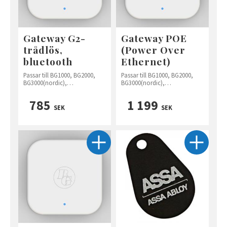
Gateway G2-
Gateway POE
trådlös,
(Power Over
bluetooth
Ethernet)
Passar till BG1000, BG2000,
Passar till BG1000, BG2000,
BG3000(nordic),
BG3000(nordic),
BG4000(nordic+) och BG5000
BG4000(nordic+) och BG5000
785
1 199
SEK
SEK