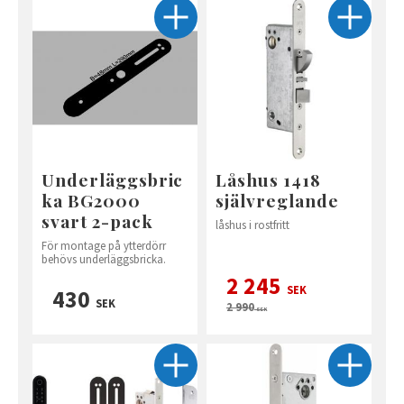
Underläggsbric
Låshus 1418
ka BG2000
självreglande
svart 2-pack
låshus i rostfritt
För montage på ytterdörr
behövs underläggsbricka.
2 245
SEK
430
SEK
2 990
SEK