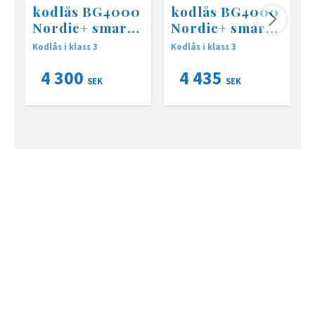
kodlås BG4000
kodlås BG4000
Nordic+ smart
Nordic+ smart
lock silver
lock svart
Kodlås i klass 3
Kodlås i klass 3
D
m
l
4 300
4 435
SEK
SEK