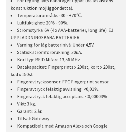
För regling lyfts handtaget uppåt (då låskistans
konstruktion möjliggör detta).
Temperaturområde: -30 - +70℃.
Luftfuktighet: 20% - 90%.
Strömstyrka: 6V (4 x AAA-batterier, long life). EJ
UPPLADDNINGSBARA BATTERIER.
Varning för låg batterinivå: Under 4,5V.
Statisk strömförbrukning: 30uA.
Korttyp: RFID Mifare 13,56 MHz.
Datakapacitet: Fingerprints x 200st, kort x 200st,
kod x 150st
Fingeravtryckssensor: FPC Fingerprint sensor.
Fingeravtryck felaktig avvisning: <0,01%.
Fingeravtryck felaktig acceptans: <0,00003%
Vikt: 3 kg.
Garanti: 2 år.
Tillval: Gateway
Kompatibelt med: Amazon Alexa och Google