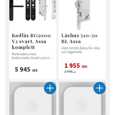
Kodlås BG2000
Låshus 510-50
V2 svart, Assa
BL Assa
komplett
ASSA 510-50 Låshus för villor
och lägenheter
Marknadens mest
funktionsrika Smart Lock med
hela 6 olika
1 955
öppningsalternativ
SEK
5 945
SEK
2 948
SEK