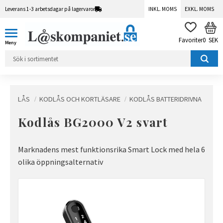
Leverans 1-3 arbetsdagar på lagervaror
INKL. MOMS
EXKL. MOMS
Meny
KUN
FAVORITER
0
SEK
LÅS
KODLÅS OCH KORTLÄSARE
KODLÅS BATTERIDRIVNA
Kodlås BG2000 V2 svart
Marknadens mest funktionsrika Smart Lock med hela 6
olika öppningsalternativ