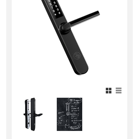
Rutnätsvy
Listvy