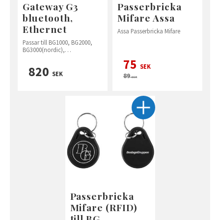
Gateway G3
Passerbricka
bluetooth,
Mifare Assa
Ethernet
Assa Passerbricka Mifare
Passar till BG1000, BG2000,
BG3000(nordic),
BG4000(nordic+) och BG5000
75
SEK
820
SEK
89
SEK
Passerbricka
Mifare (RFID)
till BG