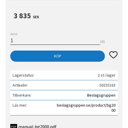
3 835
SEK
Antal
st
Lägg till 
KÖP
Lagerstatus
2 st i lager
Artikelnr
50155163
Tillverkare
Beslagsgruppen
Läs mer
beslagsgruppen.se/product/bg20
00
manual-bg2000.pdf