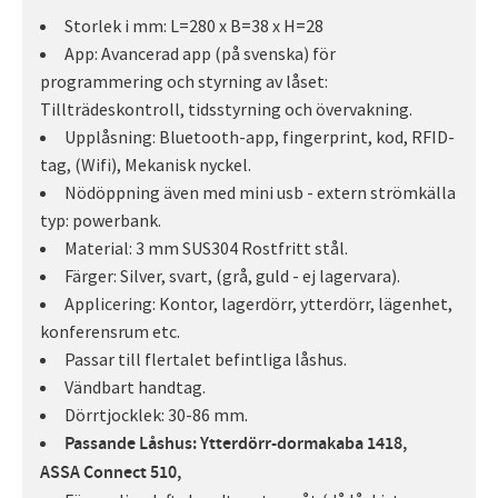
Storlek i mm: L=280 x B=38 x H=28
App: Avancerad app (på svenska) för
programmering och styrning av låset:
Tillträdeskontroll, tidsstyrning och övervakning.
Upplåsning: Bluetooth-app, fingerprint, kod, RFID-
tag, (Wifi), Mekanisk nyckel.
Nödöppning även med mini usb - extern strömkälla
typ: powerbank.
Material: 3 mm SUS304 Rostfritt stål.
Färger: Silver, svart, (grå, guld - ej lagervara).
Applicering: Kontor, lagerdörr, ytterdörr, lägenhet,
konferensrum etc.
Passar till flertalet befintliga låshus.
Vändbart handtag.
Dörrtjocklek: 30-86 mm.
Passande Låshus: Ytterdörr-dormakaba 1418,
ASSA Connect 510,