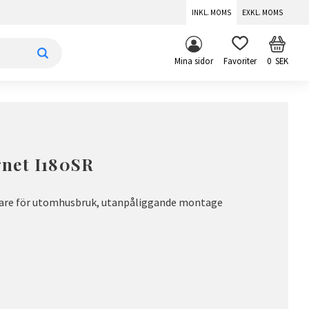
INKL. MOMS
EXKL. MOMS
KUNDV
FAVORITER
Mina sidor
0
SEK
net I180SR
lare för utomhusbruk, utanpåliggande montage