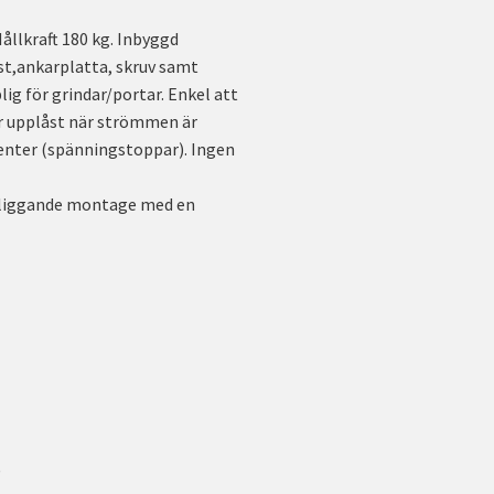
llkraft 180 kg. Inbyggd
st,ankarplatta, skruv samt
g för grindar/portar. Enkel att
är upplåst när strömmen är
ienter (spänningstoppar). Ingen
åliggande montage med en
)