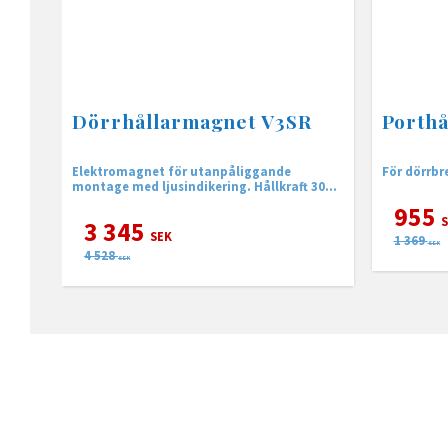
Dörrhållarmagnet V3SR
Porthå
Elektromagnet för utanpåliggande
För dörrb
montage med ljusindikering. Hållkraft 300
kg
955
S
3 345
SEK
1 369
SEK
4 528
SEK