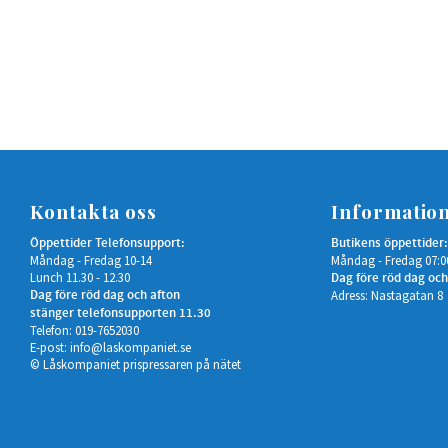
Kontakta oss
Informatio
Öppettider Telefonsupport:
Butikens öppettider:
Måndag - Fredag 10-14
Måndag - Fredag 07:0
Lunch 11.30 - 12.30
Dag före röd dag och
Dag före röd dag och afton
Adress: Nastagatan 8
stänger telefonsupporten 11.30
Telefon: 019-7652030
E-post:
info@laskompaniet.se
© Låskompaniet prispressaren på nätet