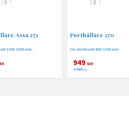
llare Assa 271
Porthållare 270
redd 1100-1300 mm.
För dörrbredd 800-1100 mm
949
EK
SEK
1 360
SEK