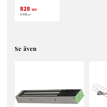
828
SEK
1 121
SEK
Se även