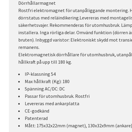
Dörrhållarmagnet
Rostfri elektromagnet för utanpåliggande montering. Hå
dörrstatus med reläindikering.Levereras med montageli
säkerhetsvajer. Rekommenderas för utomhusbruk. Lämpli
installera. Inga rörliga delar. Omvänd funktion (dörren 
bruten). Inbyggd varistor: Elektroniskt skydd mot trans
remanens.
Elektromagnetisk dörrhållare för utomhusbruk, utanp
hållkraft på upp till 180 kg.
IP-klassning 54
Max hållkraft (Kg): 180
Spänning AC/DC: DC
Passar för utomhusbruk. Rostfri
Levereras med ankarplatta
CE-godkänd
Patenterad
Mått: 175x32x22mm (magnet), 130x32x9mm (ankare