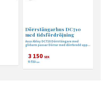
Dörrstängarhus DC710
med tidsfördröjning
Assa Abloy DC710 Dörrstängare med
glidarm passar Dörrar med dörrbredd upp
till 1400 mm
3 150
SEK
5 721
SEK