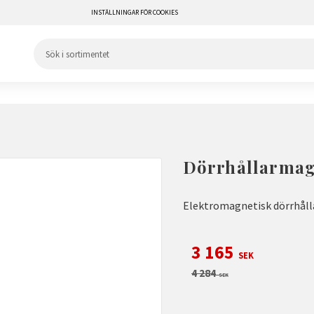
INSTÄLLNINGAR FÖR COOKIES
Dörrhållarmag
Elektromagnetisk dörrhål
Nedsatt pris:
3 165
SEK
Ordinarie pris:
4 284
SEK