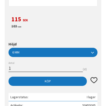
Nedsatt pris:
115
SEK
Ordinarie pris:
183
SEK
Höjd
Antal
st
Lägg till 
KÖP
Lagerstatus
I lager
Artikelnr
50459265