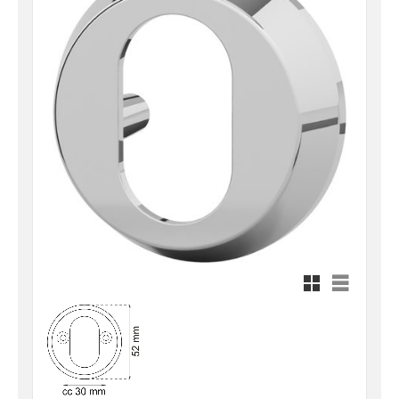
Rutnätsvy
Listvy