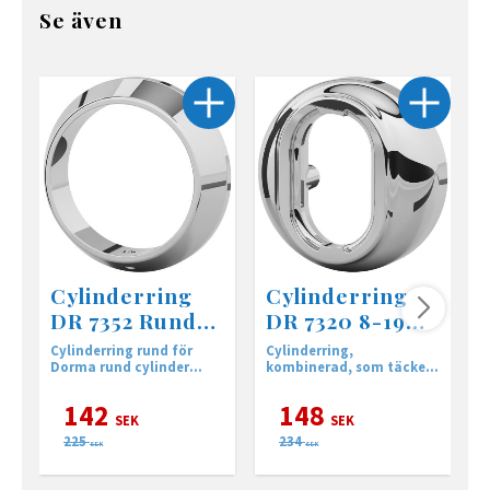
Se även
Cylinderring
Cylinderring
DR 7352 Rund
DR 7320 8-19
Krom
krom
Cylinderring rund för
Cylinderring,
C
Dorma rund cylinder
kombinerad, som täcker
DC5400
storlekarna 8-19 mm.
142
148
SEK
SEK
225
234
SEK
SEK