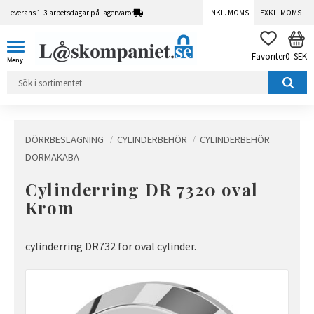
Leverans 1-3 arbetsdagar på lagervaror
INKL. MOMS
EXKL. MOMS
Meny
KUN
FAVORITER
0
SEK
DÖRRBESLAGNING
CYLINDERBEHÖR
CYLINDERBEHÖR
DORMAKABA
Cylinderring DR 7320 oval
Krom
cylinderring DR732 för oval cylinder.