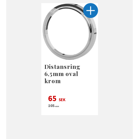
Distansring
6,5mm oval
krom
65
SEK
105
SEK