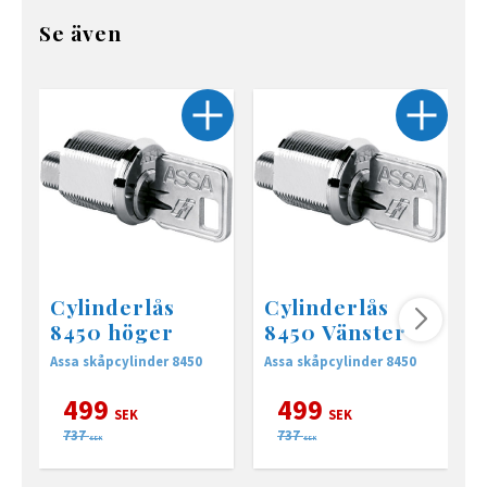
Se även
Cylinderlås
Cylinderlås
8450 höger
8450 Vänster
Assa skåpcylinder 8450
Assa skåpcylinder 8450
A
499
499
SEK
SEK
737
737
SEK
SEK