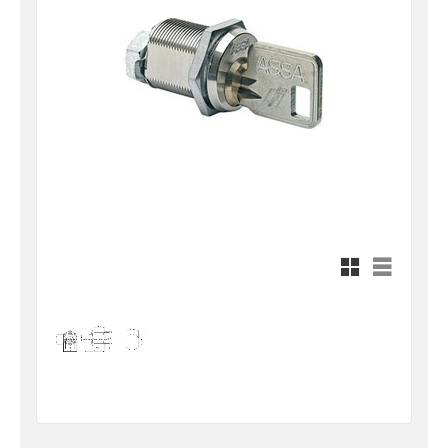
Rutnätsvy
Listvy