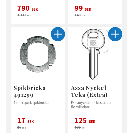
790
99
SEK
SEK
1 143
143
SEK
SEK
Spikbricka
Assa Nyckel
491299
Teka (Extra)
1 mm tjock spikbricka.
Extranycklar till beställda
låscylindrar.
17
125
SEK
SEK
25
175
SEK
SEK