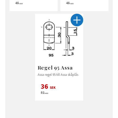
45
45
SEK
SEK
Regel 95 Assa
Assa regel 95 till Assa skåplås
36
SEK
52
SEK