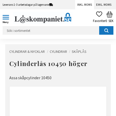
Leverans 1-3 arbetsdagar på lagervaror
INKL. MOMS
EXKL. MOMS
Meny
KUN
FAVORITER
0
SEK
CYLINDRAR & NYCKLAR
CYLINDRAR
SKÅPLÅS
Cylinderlås 10450 höger
Assa skåpcylinder 10450