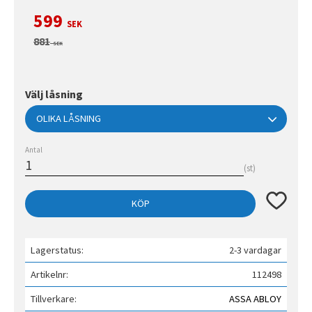
Nedsatt pris:
599
SEK
Ordinarie pris:
881
SEK
Välj låsning
Antal
st
Lägg till 
KÖP
Lagerstatus
2-3 vardagar
Artikelnr
112498
Tillverkare
ASSA ABLOY