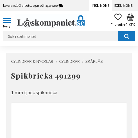
Leverans 1-3 arbetsdagar på lagervaror
INKL. MOMS
EXKL. MOMS
Meny
KUN
FAVORITER
0
SEK
CYLINDRAR & NYCKLAR
CYLINDRAR
SKÅPLÅS
Spikbricka 491299
1 mm tjock spikbricka.