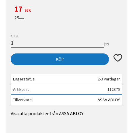
Nedsatt pris:
17
SEK
Ordinarie pris:
25
SEK
Antal
st
Lägg till 
KÖP
Lagerstatus
2-3 vardagar
Artikelnr
112375
Tillverkare
ASSA ABLOY
Visa alla produkter från ASSA ABLOY