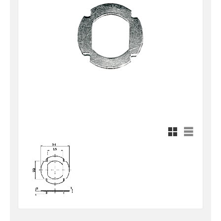
Rutnätsvy
Listvy