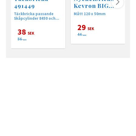
491449
Kevron BIG
TAG 1-pack
Täckbricka passande
Mått 120 x 50mm
K
Skåpcylinder 8450 och
p
10450
29
SEK
38
SEK
44
SEK
56
SEK