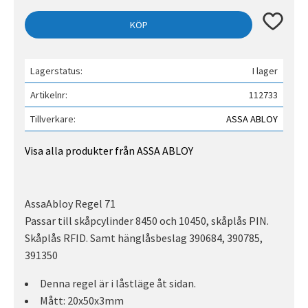
Lägg till 
KÖP
Lagerstatus
I lager
Artikelnr
112733
Tillverkare
ASSA ABLOY
Visa alla produkter från ASSA ABLOY
AssaAbloy Regel 71
Passar till skåpcylinder 8450 och 10450, skåplås PIN.
Skåplås RFID. Samt hänglåsbeslag 390684, 390785,
391350
Denna regel är i låstläge åt sidan.
Mått: 20x50x3mm