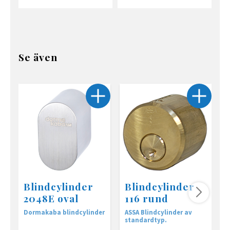
Se även
Blindcylinder
Blindcylinder
2048E oval
116 rund
Dormakaba blindcylinder
ASSA Blindcylinder av
A
standardtyp.
m