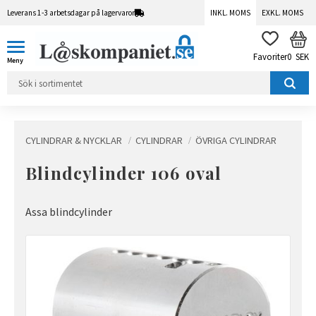
Leverans 1-3 arbetsdagar på lagervaror
INKL. MOMS
EXKL. MOMS
Meny
KUN
FAVORITER
0
SEK
CYLINDRAR & NYCKLAR
CYLINDRAR
ÖVRIGA CYLINDRAR
Blindcylinder 106 oval
Assa blindcylinder