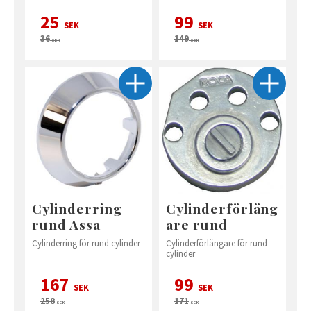
25
99
SEK
SEK
36
149
SEK
SEK
Cylinderring
Cylinderförläng
rund Assa
are rund
Cylinderring för rund cylinder
Cylinderförlängare för rund
cylinder
167
99
SEK
SEK
258
171
SEK
SEK