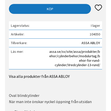
Lägg till 
KÖP
Lagerstatus
I lager
Artikelnr
104050
Tillverkare
ASSA ABLOY
Läs mer
assa.se/sv/site/assa/produkter/b
ehor/cylinderbehor/modulurtag/b
ehor-for-rund-
cylinder/Vredcylinder-13-rund/
Visa alla produkter från ASSA ABLOY
Oval blindcylinder
När man inte önskar nyckel öppning från utsidan