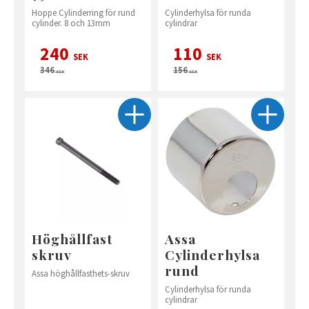
Hoppe Cylinderring för rund
Cylinderhylsa för runda
cylinder. 8 och 13mm
cylindrar
240
110
SEK
SEK
346
156
SEK
SEK
Höghållfast
Assa
skruv
Cylinderhylsa
rund
Assa höghållfasthets-skruv
Cylinderhylsa för runda
cylindrar