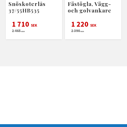
Snöskoterlås
Fästögla, Vägg-
37/55HB535
och golvankare
1 710
1 220
SEK
SEK
2 465
2 390
SEK
SEK