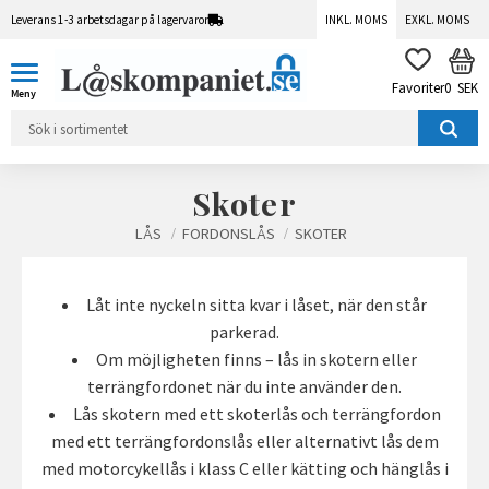
Leverans 1-3 arbetsdagar på lagervaror
INKL. MOMS
EXKL. MOMS
Meny
KUN
FAVORITER
0
SEK
Skoter
LÅS
FORDONSLÅS
SKOTER
Låt inte nyckeln sitta kvar i låset, när den står
parkerad.
Om möjligheten finns – lås in skotern eller
terrängfordonet när du inte använder den.
Lås skotern med ett skoterlås och terrängfordon
med ett terrängfordonslås eller alternativt lås dem
med motorcykellås i klass C eller kätting och hänglås i