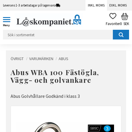
Leverans 1-3 arbetsdagar på lagervaror
INKL. MOMS
EXKL. MOMS
Meny
KUN
FAVORITER
0
SEK
ÖVRIGT
VARUMÄRKEN
ABUS
Abus WBA 100 Fästögla,
Vägg- och golvankare
Abus Golvhållare Godkänd i klass 3