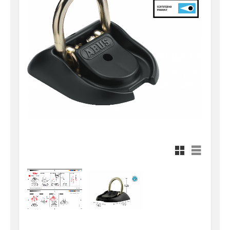
Rutnätsvy
Listvy