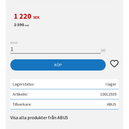
Nedsatt pris:
1 220
SEK
Ordinarie pris:
2 390
SEK
Antal
st
Lägg till 
KÖP
Lagerstatus
I lager
Artikelnr
10012939
Tillverkare
ABUS
Visa alla produkter från ABUS