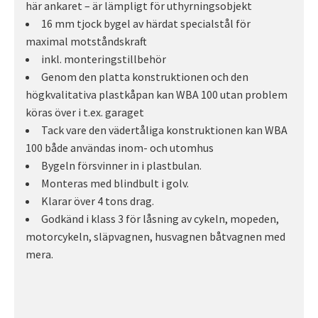
här ankaret – är lämpligt för uthyrningsobjekt
16 mm tjock bygel av härdat specialstål för
maximal motståndskraft
inkl. monteringstillbehör
Genom den platta konstruktionen och den
högkvalitativa plastkåpan kan WBA 100 utan problem
köras över i t.ex. garaget
Tack vare den vädertåliga konstruktionen kan WBA
100 både användas inom- och utomhus
Bygeln försvinner in i plastbulan.
Monteras med blindbult i golv.
Klarar över 4 tons drag.
Godkänd i klass 3 för låsning av cykeln, mopeden,
motorcykeln, släpvagnen, husvagnen båtvagnen med
mera.