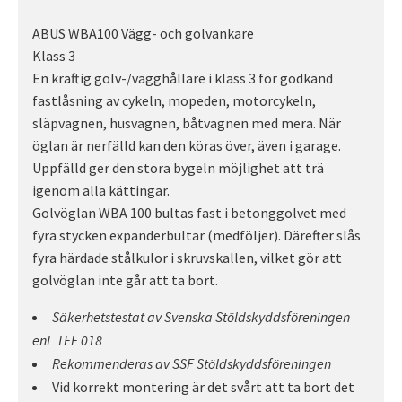
ABUS WBA100 Vägg- och golvankare
Klass 3
En kraftig golv-/vägghållare i klass 3 för godkänd
fastlåsning av cykeln, mopeden, motorcykeln,
släpvagnen, husvagnen, båtvagnen med mera. När
öglan är nerfälld kan den köras över, även i garage.
Uppfälld ger den stora bygeln möjlighet att trä
igenom alla kättingar.
Golvöglan WBA 100 bultas fast i betonggolvet med
fyra stycken expanderbultar (medföljer). Därefter slås
fyra härdade stålkulor i skruvskallen, vilket gör att
golvöglan inte går att ta bort.
Säkerhetstestat av Svenska Stöldskyddsföreningen
enl. TFF 018
Rekommenderas av SSF Stöldskyddsföreningen
Vid korrekt montering är det svårt att ta bort det