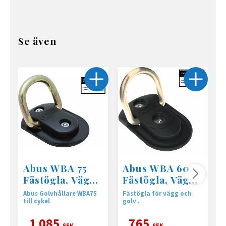
Se även
Abus WBA 75
Abus WBA 60
Fästögla, Vägg-
Fästögla, Vägg-
och golvankare
och golvankare
Abus Golvhållare WBA75
Fästögla för vägg och
M
till cykel
golv .
o
1 085
765
SEK
SEK