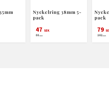
 35mm
Nyckelring 38mm 5-
Nycke
pack
pack
47
79
SEK
SE
55
102
SEK
SEK