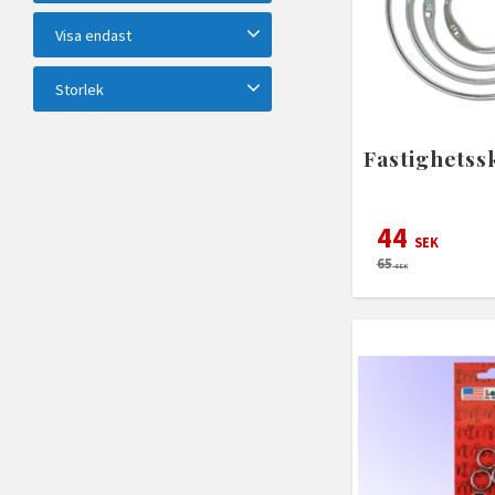
Övriga
9
Visa endast
Finns i lager
12
Storlek
60mm
1
23mm
1
Fastighetss
35mm
1
45mm
1
Visa fler
44
SEK
65
SEK