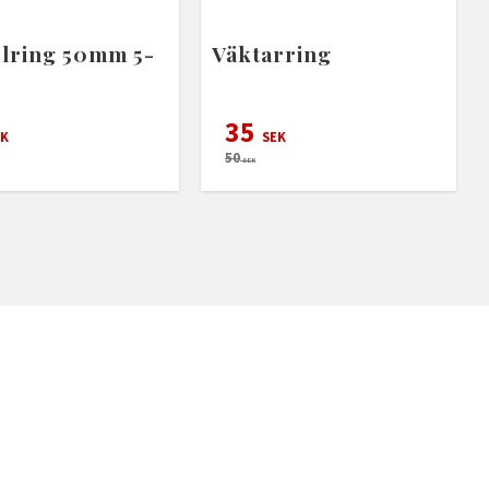
lring 50mm 5-
Väktarring
35
K
SEK
50
SEK