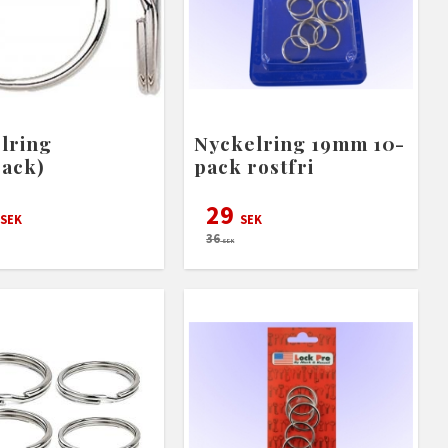
lring
Nyckelring 19mm 10-
pack)
pack rostfri
29
SEK
SEK
36
SEK