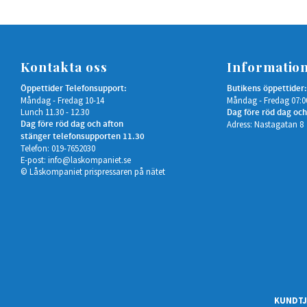
Kontakta oss
Informatio
Öppettider Telefonsupport:
Butikens öppettider:
Måndag - Fredag 10-14
Måndag - Fredag 07:0
Lunch 11.30 - 12.30
Dag före röd dag och
Dag före röd dag och afton
Adress: Nastagatan 8
stänger telefonsupporten 11.30
Telefon: 019-7652030
E-post:
info@laskompaniet.se
© Låskompaniet prispressaren på nätet
KUNDTJ