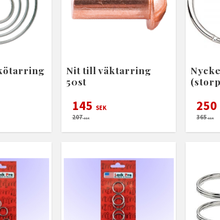
kötarring
Nit till väktarring
Nycke
50st
(stor
145
250
SEK
207
365
SEK
SEK