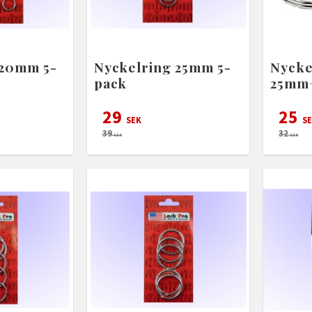
 20mm 5-
Nyckelring 25mm 5-
Nycke
pack
25mm
29
25
SEK
SE
39
32
SEK
SEK