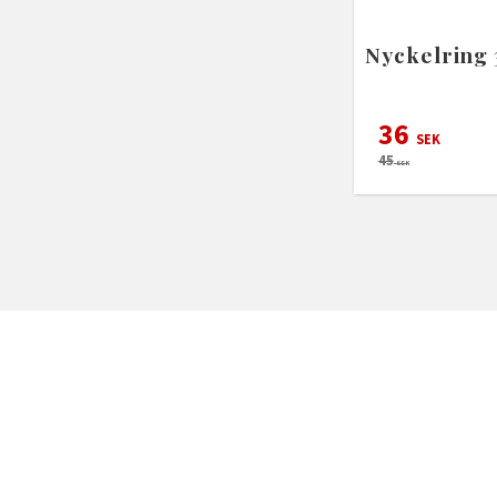
Nyckelring
36
SEK
45
SEK