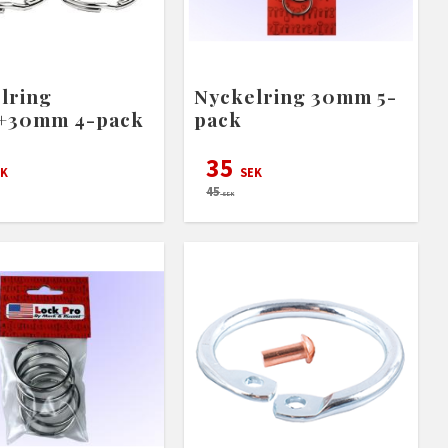
lring
Nyckelring 30mm 5-
+30mm 4-pack
pack
35
K
SEK
45
SEK