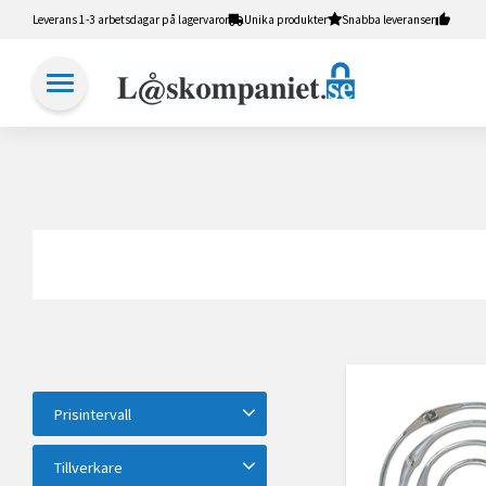
Leverans 1-3 arbetsdagar på lagervaror
Unika produkter
Snabba leveranser
Prisintervall
25
825
Tillverkare