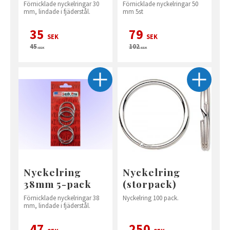
Förnicklade nyckelringar 30
Förnicklade nyckelringar 50
mm, lindade i fjäderstål.
mm 5st
35
79
SEK
SEK
45
102
SEK
SEK
Nyckelring
Nyckelring
38mm 5-pack
(storpack)
Förnicklade nyckelringar 38
Nyckelring 100 pack.
mm, lindade i fjäderstål.
47
250