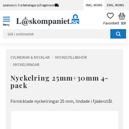
Leverans 1-3 arbetsdagar på lagervaror
INKL. MOMS
EXKL. MOMS
Meny
KUN
FAVORITER
0
SEK
CYLINDRAR & NYCKLAR
NYCKELTILLBEHÖR
NYCKELRINGAR
Nyckelring 25mm+30mm 4-
pack
Förnicklade nyckelringar 25 mm, lindade i fjäderstål.