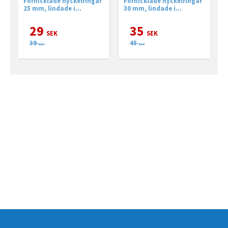
Förnicklade nyckelringar
Förnicklade nyckelringar
F
25 mm, lindade i
30 mm, lindade i
2
fjäderstål.
fjäderstål.
f
29
35
SEK
SEK
39
45
SEK
SEK