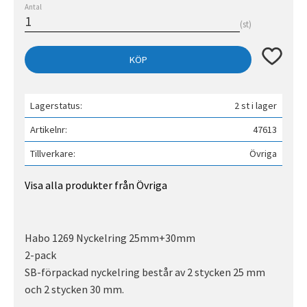
Antal
st
Lägg till 
KÖP
Lagerstatus
2 st i lager
Artikelnr
47613
Tillverkare
Övriga
Visa alla produkter från Övriga
Habo 1269 Nyckelring 25mm+30mm
2-pack
SB-förpackad nyckelring består av 2 stycken 25 mm
och 2 stycken 30 mm.